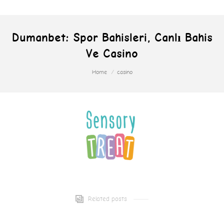
Dumanbet: Spor Bahisleri, Canlı Bahis
Ve Casino
You are here:
Home
casino
Related posts