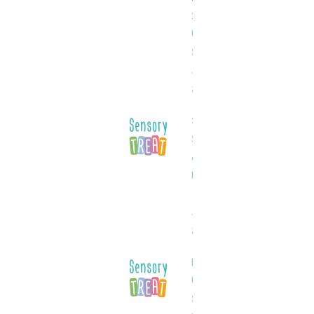
100+
Utländska
Spelbolag
June 15,
2025
Svenska
Spelsidor
&
Nätcasinon
June 14,
2025
Betting
Utan
Svensk