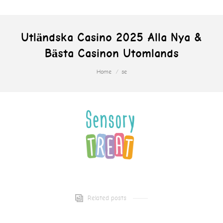
Utländska Casino 2025 Alla Nya &
Bästa Casinon Utomlands
You are here:
Home
se
Related posts