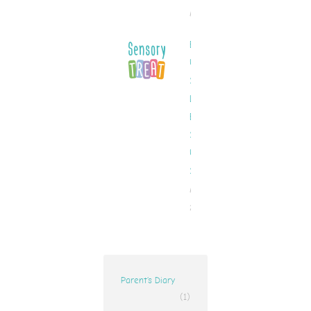
May 5, 2025
Betting
Utan
Svensk
Licens
Bäst
Spelbolag
Utan
Spelpaus
May 4,
2025
Parent’s Diary
(1)