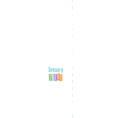
Licens
Bäst
Spelbolag
I
Avsaknad
Av
Spelpaus
May 9,
2025
Casino 5
Euro
Downpayment
Utan Svensk
Licens ️
Casino
Insättning 5
Euro