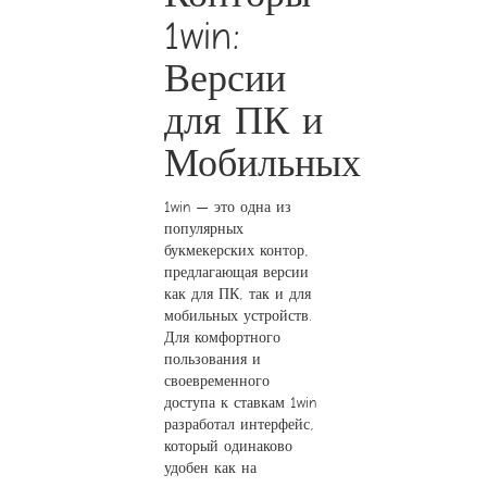
1win:
Версии
для ПК и
Мобильных
1win — это одна из
популярных
букмекерских контор,
предлагающая версии
как для ПК, так и для
мобильных устройств.
Для комфортного
пользования и
своевременного
доступа к ставкам 1win
разработал интерфейс,
который одинаково
удобен как на