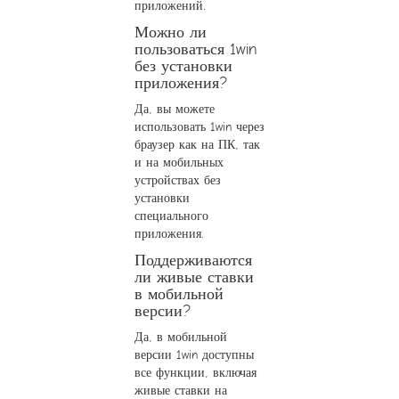
приложений.
Можно ли
пользоваться 1win
без установки
приложения?
Да, вы можете
использовать 1win через
браузер как на ПК, так
и на мобильных
устройствах без
установки
специального
приложения.
Поддерживаются
ли живые ставки
в мобильной
версии?
Да, в мобильной
версии 1win доступны
все функции, включая
живые ставки на