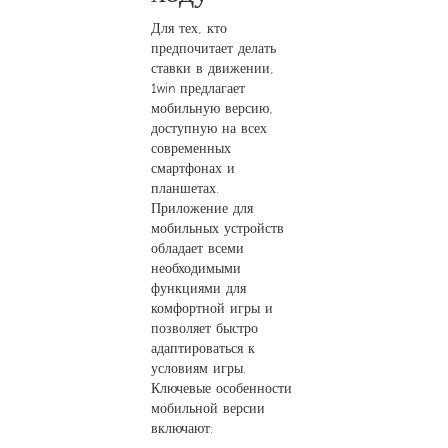
Для тех, кто
предпочитает делать
ставки в движении,
1win предлагает
мобильную версию,
доступную на всех
современных
смартфонах и
планшетах.
Приложение для
мобильных устройств
обладает всеми
необходимыми
функциями для
комфортной игры и
позволяет быстро
адаптироваться к
условиям игры.
Ключевые особенности
мобильной версии
включают: