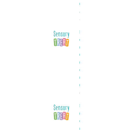
выбираем
лучшее
June 7, 2025
Как работает
служба
поддержки в
букмекерских
конторах:
особенности
и
преимущества
May 16, 2025
Как
ведущие
онлайн-
казино