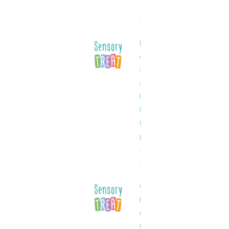
July 31,
2025
Le choix
des
salles au
casino
live en
ligne :
bonnes
pratiques
July 31,
2025
Casino en
ligne
nouveau :
les