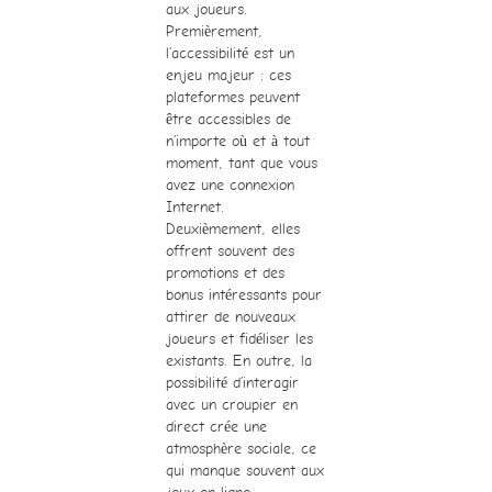
aux joueurs.
Premièrement,
l’accessibilité est un
enjeu majeur : ces
plateformes peuvent
être accessibles de
n’importe où et à tout
moment, tant que vous
avez une connexion
Internet.
Deuxièmement, elles
offrent souvent des
promotions et des
bonus intéressants pour
attirer de nouveaux
joueurs et fidéliser les
existants. En outre, la
possibilité d’interagir
avec un croupier en
direct crée une
atmosphère sociale, ce
qui manque souvent aux