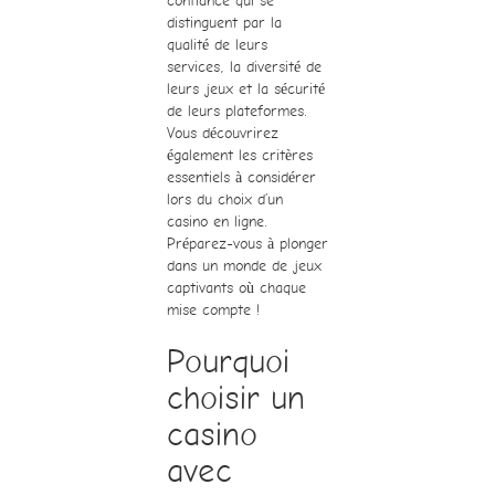
confiance qui se
distinguent par la
qualité de leurs
services, la diversité de
leurs jeux et la sécurité
de leurs plateformes.
Vous découvrirez
également les critères
essentiels à considérer
lors du choix d’un
casino en ligne.
Préparez-vous à plonger
dans un monde de jeux
captivants où chaque
mise compte !
Pourquoi
choisir un
casino
avec