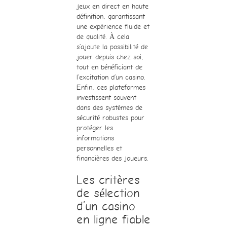
jeux en direct en haute
définition, garantissant
une expérience fluide et
de qualité. À cela
s’ajoute la possibilité de
jouer depuis chez soi,
tout en bénéficiant de
l’excitation d’un casino.
Enfin, ces plateformes
investissent souvent
dans des systèmes de
sécurité robustes pour
protéger les
informations
personnelles et
financières des joueurs.
Les critères
de sélection
d’un casino
en ligne fiable