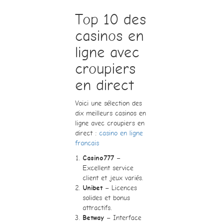
Top 10 des
casinos en
ligne avec
croupiers
en direct
Voici une sélection des
dix meilleurs casinos en
ligne avec croupiers en
direct :
casino en ligne
francais
–
Casino777
Excellent service
client et jeux variés.
– Licences
Unibet
solides et bonus
attractifs.
– Interface
Betway