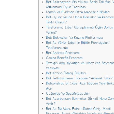
Bet Azərbaycan: Ən Yüksək Bahis Təklifləri 
Mükəmməl Oyun Təcrübəsi
İdman Və E-idman Üzrə Mərclərin Növləri
Bet Oyunçularına Hansı Bonuslar Və Promos
Təklif Olunur?
Telefonuma 1xbet Quraşdırmaq Üçün Bonus
Varmı?
Bet: Bukmeker Və Kazino Platforması
Bet Az Yüklə: 1xbet-in Bütün Funksiyaları
Telefonunuzda
Bet Android Proqramı
Casino Benefit Proqramı
Tətbiqin Xüsusiyyətləri Və 1xbet Veb Saytını
Versiyası
Bet Kazino Ödəniş Üsulları
Bet Tətbiqetməsini Haradan Yükləmək Olar?
Betconstructor 1xbet Azerbaycan Yeni Imka
Açır
Uyğunluq Və Spesifikasiyalar
Bet Azerbaycan Bukmeker Şi̇rkəti̇ Nəyə Zə
Veri̇r?
Bet Az Ilə Mərc Edin – Rahat Giriş, Mobil
Proqram, Sürətli Ödənişlər Və Yüksək Əmsall