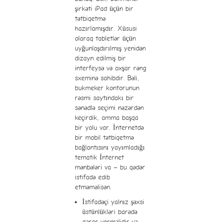
şirkəti iPad üçün bir
tətbiqetmə
hazırlamışdır. Xüsusi
olaraq tabletlər üçün
uyğunlaşdırılmış yenidən
dizayn edilmiş bir
interfeysə və oxşar rəng
sxeminə sahibdir. Bəli,
bukmeker kontorunun
rəsmi saytındakı bir
sənədlə seçimi nəzərdən
keçirdik, amma başqa
bir yolu var. İnternetdə
bir mobil tətbiqetmə
bağlantısını yayımladığı
tematik İnternet
mənbələri va – bu qədər
istifadə edib
etməməlisən.
İstifadəçi yalnız şəxsi
üstünlükləri barədə
qərar verməlidir və