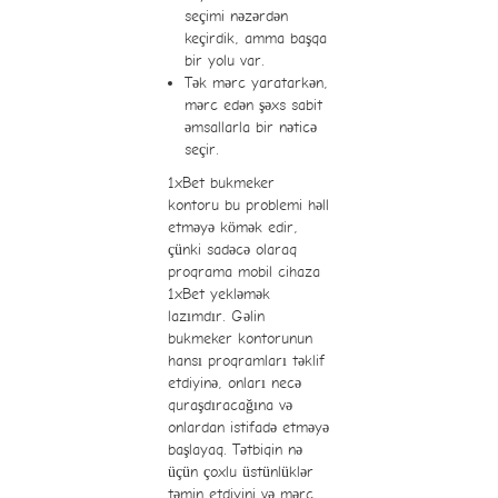
seçimi nəzərdən
keçirdik, amma başqa
bir yolu var.
Tək mərc yaratarkən,
mərc edən şəxs sabit
əmsallarla bir nəticə
seçir.
1xBet bukmeker
kontoru bu problemi həll
etməyə kömək edir,
çünki sadəcə olaraq
proqrama mobil cihaza
1xBet yekləmək
lazımdır. Gəlin
bukmeker kontorunun
hansı proqramları təklif
etdiyinə, onları necə
quraşdıracağına və
onlardan istifadə etməyə
başlayaq. Tətbiqin nə
üçün çoxlu üstünlüklər
təmin etdiyini və mərc