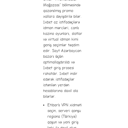
Mağazası” bölməsində
qazanılmış promo
xallara dəyişdirilə bilər.
1xbet az istifadəçilərə
idman mərcləri, canlı
kazino oyunları, slotlar
və virtual idman kimi
geniş seçimlər təqdim
edir. Sayt Azərbaycan
bazarı üçün
optimallaşdırılıb və
1xbet giriş prosesi
rahatdır. 1xbet indir
edərək istifadəçilər
istənilən yerdən
hesablarına daxil ola
bilərlər.
Etibarlı VPN xidməti
seçin, serveri qonşu
regiona (Türkiyə)
qoşun və yeni giriş
linki ilə daxil olun.