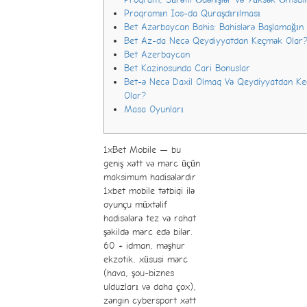
Proqramın Ios-da Quraşdırılması
Bet Azərbaycan Bahis: Bahislərə Başlamağın 
Bet Az-da Necə Qeydiyyatdan Keçmək Olar
Bet Azerbaycan
Bet Kazinosunda Cari Bonuslar
Bet-ə Necə Daxil Olmaq Və Qeydiyyatdan K
Olar?
Masa Oyunları
1xBet Mobile — bu
geniş xətt və mərc üçün
maksimum hadisələrdir
1xbet mobile tətbiqi ilə
oyunçu müxtəlif
hadisələrə tez və rahat
şəkildə mərc edə bilər.
60 + idman, məşhur
ekzotik, xüsusi mərc
(hava, şou-biznes
ulduzları və daha çox),
zəngin cybersport xətt