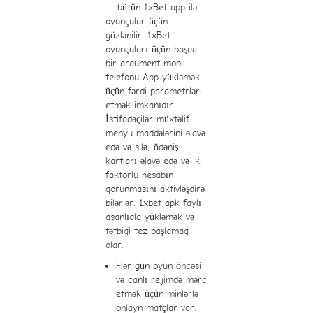
— bütün 1xBet app ilə
oyunçular üçün
gözlənilir. 1xBet
oyunçuları üçün başqa
bir arqument mobil
telefonu App yükləmək
üçün fərdi parametrləri
etmək imkanıdır.
İstifadəçilər müxtəlif
menyu maddələrini əlavə
edə və silə, ödəniş
kartları əlavə edə və iki
faktorlu hesabın
qorunmasını aktivləşdirə
bilərlər. 1xbet apk faylı
asanlıqla yükləmək və
tətbiqi tez başlamaq
olar.
Hər gün oyun öncəsi
və canlı rejimdə mərc
etmək üçün minlərlə
onlayn matçlar var.