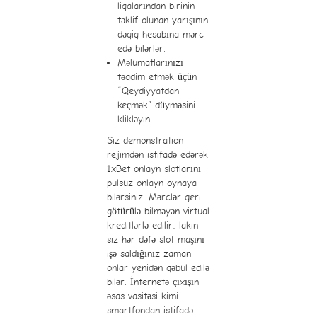
liqalarından birinin
təklif olunan yarışının
dəqiq hesabına mərc
edə bilərlər.
Məlumatlarınızı
təqdim etmək üçün
“Qeydiyyatdan
keçmək” düyməsini
klikləyin.
Siz demonstration
rejimdən istifadə edərək
1xBet onlayn slotlarını
pulsuz onlayn oynaya
bilərsiniz. Mərclər geri
götürülə bilməyən virtual
kreditlərlə edilir, lakin
siz hər dəfə slot maşını
işə saldığınız zaman
onlar yenidən qəbul edilə
bilər. İnternetə çıxışın
əsas vasitəsi kimi
smartfondan istifadə