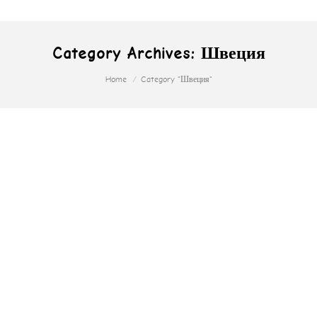
Category Archives:
Швеция
You are here:
Home
Category "Швеция"
25 Bästa Norska
Casino I Avsaknad
Av Svensk Licens