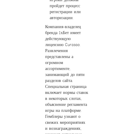
пройдет процесс
регистрации или
авторизации.
Компания-владелец
бренда 1хБет имеет
действующую
лицензию Curasao.
Развлечения
представлены а
огромном
ассортименте,
занимающий до пяти
разделов сайта.
Специальная страница
включает нормы ставок
в некоторых слотах,
объяснение регламента
игры на платформе.
Гемблеры узнают о
свежих мероприятиях
и вознаграждениях,