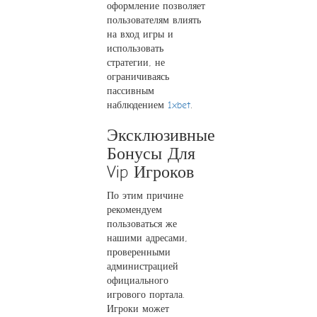
оформление позволяет
пользователям влиять
на вход игры и
использовать
стратегии, не
ограничиваясь
пассивным
наблюдением
1xbet
.
Эксклюзивные
Бонусы Для
Vip Игроков
По этим причине
рекомендуем
пользоваться же
нашими адресами,
проверенными
администрацией
официального
игрового портала.
Игроки может