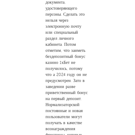
документа,
удостоверяющего
персоны. Сделать это
нельзя через
электронную почту
или специальный
раздел личного
кабинета. Потом
отметим, что заиметь
бездепозитный бонус
казино 1хБет не
получилось, потому
что а 2024 году он не
предусмотрен. Зато в
заведении разве
приветственный бонус
на первый депозит.
Нормализаторской
постоянные и новая
пользователи могут
получать в качестве
вознаграждения
фриспины, которые