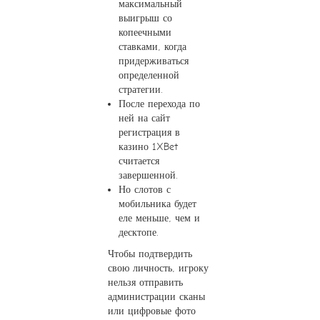
максимальный
выигрыш со
копеечными
ставками, когда
придерживаться
определенной
стратегии.
После перехода по
ней на сайт
регистрация в
казино 1XBet
считается
завершенной.
Но слотов с
мобильника будет
еле меньше, чем и
десктопе.
Чтобы подтвердить
свою личность, игроку
нельзя отправить
администрации сканы
или цифровые фото