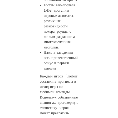
Гостям веб-портала
1xBet доступны
игровые автоматы,
различные
разновидности
покера, раунды с
живым раздающим,
многочисленные
настолки.
Даже в заведении
есть приветственный
бонус в первый
депозит.
Каждый игрок” “любит
составлять прогнозы в
исход игры но
любимой команды.
Используя собственные
знания же достоверную
статистику, игрок
может превратить