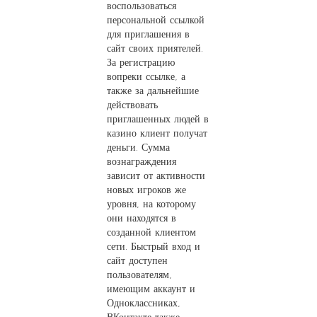
воспользоваться
персональной ссылкой
для приглашения в
сайт своих приятелей.
За регистрацию
вопреки ссылке, а
также за дальнейшие
действовать
приглашенных людей в
казино клиент получат
деньги. Сумма
вознаграждения
зависит от активности
новых игроков же
уровня, на которому
они находятся в
созданной клиентом
сети. Быстрый вход и
сайт доступен
пользователям,
имеющим аккаунт и
Одноклассниках,