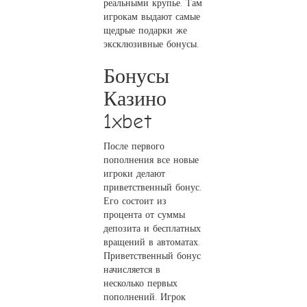
реальными крупье. Там
игрокам выдают самые
щедрые подарки же
эксклюзивные бонусы.
Бонусы
Казино
1xbet
После первого
пополнения все новые
игроки делают
приветственный бонус.
Его состоит из
процента от суммы
депозита и бесплатных
вращений в автоматах.
Приветственный бонус
начисляется в
несколько первых
пополнений. Игрок