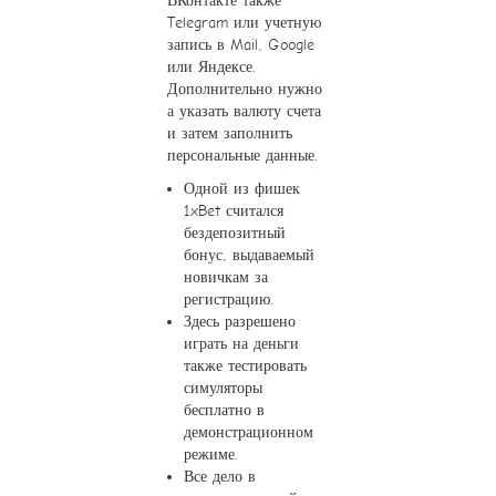
ВКонтакте также
Telegram или учетную
запись в Mail, Google
или Яндексе.
Дополнительно нужно
а указать валюту счета
и затем заполнить
персональные данные.
Одной из фишек
1xBet считался
бездепозитный
бонус, выдаваемый
новичкам за
регистрацию.
Здесь разрешено
играть на деньги
также тестировать
симуляторы
бесплатно в
демонстрационном
режиме.
Все дело в