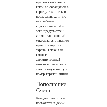
придется выбрать, в
какое во обращаться в
карьеру технической
поддержки, хотя что
она работает
круглосуточно. Для
того предусмотрен
живой чат, который
открывается а нижнем
правом напротив
экрана. Также для
связи с
администрацией
можно использовать
электронную почту и
номер горячей линии.
Пополнение
Счета
Каждый слот можно
посмотреть в демке,