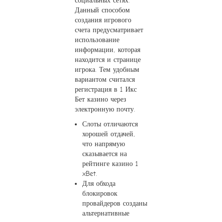
социальных сетях.
Данный способом
создания игрового
счета предусматривает
использование
информации, которая
находится и странице
игрока. Тем удобным
вариантом считался
регистрация в 1 Икс
Бет казино через
электронную почту.
Слоты отличаются
хорошей отдачей,
что напрямую
сказывается на
рейтинге казино 1
xBet.
Для обхода
блокировок
провайдеров созданы
альтернативные