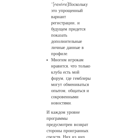
“[newline]Поскольку
это упрощенный
вариант
регистрации, и
будущем придется
показать
дополнительные
личные данные в
профиле.
Многим игрокам
нравится, что только
клуба есть мой
форум, где гемблеры
могут обмениваться
опытом, общаться и
сокровенными
новостями.
И каждом уровне
программы
предусмотрен возврат
стороны проигранных
средств. Них из них