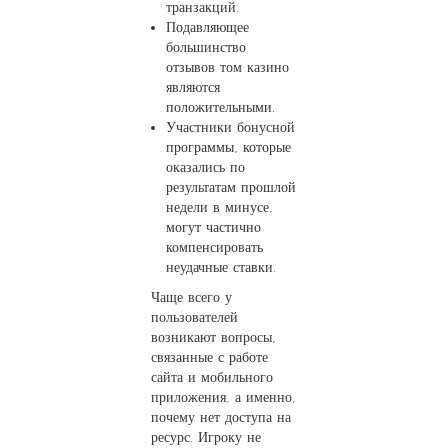
транзакций.
Подавляющее
большинство
отзывов том казино
являются
положительными.
Участники бонусной
программы, которые
оказались по
результатам прошлой
недели в минусе,
могут частично
компенсировать
неудачные ставки.
Чаще всего у
пользователей
возникают вопросы,
связанные с работе
сайта и мобильного
приложения, а именно,
почему нет доступа на
ресурс. Игроку не