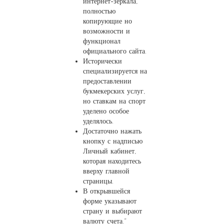
интернет-зеркала,
полностью
копирующие но
возможности и
функционал
официального сайта.
Исторически
специализируется на
предоставлении
букмекерских услуг,
но ставкам на спорт
уделено особое
уделялось.
Достаточно нажать
кнопку с надписью
Личный кабинет,
которая находитесь
вверху главной
страницы.
В открывшейся
форме указывают
страну и выбирают
валюту счета.”