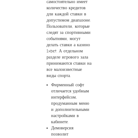
самостоятельно имеет
количество кредитов
дли каждой ставки в
допустимом диапазоне.
Пользователи, которые
следят за спортивными
событиями, могут
делать ставки а казино
1xbet. А отдельном
разделе игрового зала
принимаются ставки на
все малоизвестные
виды спорта.
Фирменный софт
отличается удобным
интерфейсом,
продуманным меню
и дополнительными
настройками в
кабинете.
Демоверсия
позволит