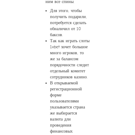
ним все спины.
Для этого, чтобы
получить подарили,
потребуется сделать
обналичил от 10
баксов.
Так как играть слоты
1xbet хочет большое
много игроков, то
же за балансом
порядочности следит
отдельный комитет
сотрудников казино.
В открываемой
регистрационной
форме
пользователями
указывается страна
же выбирается
валюта дли
проведения
финансовых