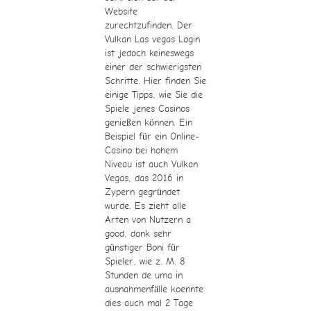
Website
zurechtzufinden. Der
Vulkan Las vegas Login
ist jedoch keineswegs
einer der schwierigsten
Schritte. Hier finden Sie
einige Tipps, wie Sie die
Spiele jenes Casinos
genießen können. Ein
Beispiel für ein Online-
Casino bei hohem
Niveau ist auch Vulkan
Vegas, das 2016 in
Zypern gegründet
wurde. Es zieht alle
Arten von Nutzern a
good, dank sehr
günstiger Boni für
Spieler, wie z. M. 8
Stunden de uma in
ausnahmenfälle koennte
dies auch mal 2 Tage