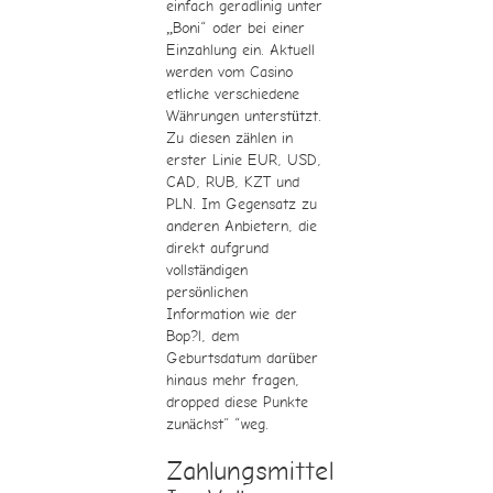
einfach geradlinig unter
„Boni“ oder bei einer
Einzahlung ein. Aktuell
werden vom Casino
etliche verschiedene
Währungen unterstützt.
Zu diesen zählen in
erster Linie EUR, USD,
CAD, RUB, KZT und
PLN. Im Gegensatz zu
anderen Anbietern, die
direkt aufgrund
vollständigen
persönlichen
Information wie der
Bop?l, dem
Geburtsdatum darüber
hinaus mehr fragen,
dropped diese Punkte
zunächst” “weg.
Zahlungsmittel