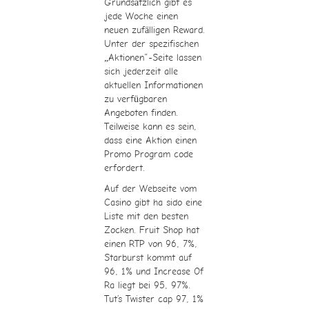
Grundsätzlich gibt es
jede Woche einen
neuen zufälligen Reward.
Unter der spezifischen
„Aktionen“-Seite lassen
sich jederzeit alle
aktuellen Informationen
zu verfügbaren
Angeboten finden.
Teilweise kann es sein,
dass eine Aktion einen
Promo Program code
erfordert.
Auf der Webseite vom
Casino gibt ha sido eine
Liste mit den besten
Zocken. Fruit Shop hat
einen RTP von 96, 7%,
Starburst kommt auf
96, 1% und Increase Of
Ra liegt bei 95, 97%.
Tut’s Twister cap 97, 1%