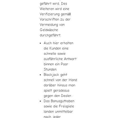
geführt wird. Des
Weiteren wird eine
Verifizierung gemäß
Vorschriften zu der
Vermeidung von
Geldwäsche
durchgeführt.
Auch hier erhalten
die Kunden eine
schnelle sowie
ausführliche Antwort
binnen ein Paar
Stunden.
Blackjack geht
schnell von der Hand
darüber hinaus man
spielt geradeaus
gegen den Dealer.
Das Bonusguthaben
sowie die Freispiele
landen unmittelbar
nach jeder