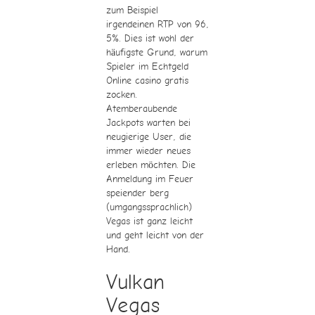
zum Beispiel
irgendeinen RTP von 96,
5%. Dies ist wohl der
häufigste Grund, warum
Spieler im Echtgeld
Online casino gratis
zocken.
Atemberaubende
Jackpots warten bei
neugierige User, die
immer wieder neues
erleben möchten. Die
Anmeldung im Feuer
speiender berg
(umgangssprachlich)
Vegas ist ganz leicht
und geht leicht von der
Hand.
Vulkan
Vegas