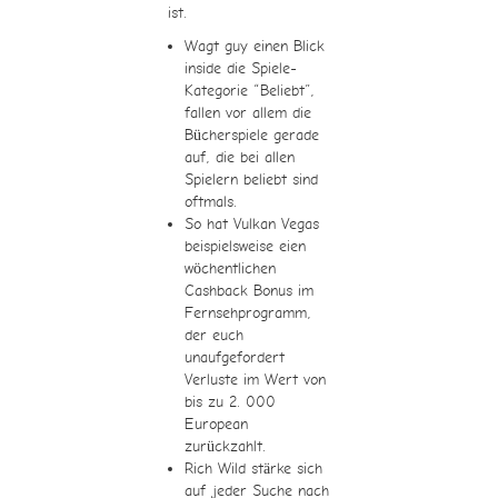
ist.
Wagt guy einen Blick
inside die Spiele-
Kategorie “Beliebt”,
fallen vor allem die
Bücherspiele gerade
auf, die bei allen
Spielern beliebt sind
oftmals.
So hat Vulkan Vegas
beispielsweise eien
wöchentlichen
Cashback Bonus im
Fernsehprogramm,
der euch
unaufgefordert
Verluste im Wert von
bis zu 2. 000
European
zurückzahlt.
Rich Wild stärke sich
auf jeder Suche nach