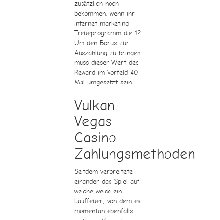
zusätzlich noch
bekommen, wenn ihr
internet marketing
Treueprogramm die 12.
Um den Bonus zur
Auszahlung zu bringen,
muss dieser Wert des
Reward im Vorfeld 40
Mal umgesetzt sein.
Vulkan
Vegas
Casino
Zahlungsmethoden
Seitdem verbreitete
einander das Spiel auf
welche weise ein
Lauffeuer, von dem es
momentan ebenfalls