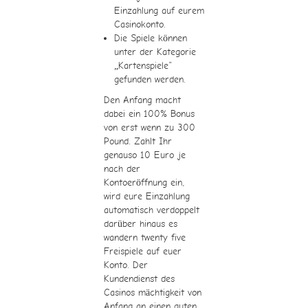
Einzahlung auf eurem
Casinokonto.
Die Spiele können
unter der Kategorie
„Kartenspiele“
gefunden werden.
Den Anfang macht
dabei ein 100% Bonus
von erst wenn zu 300
Pound. Zahlt Ihr
genauso 10 Euro je
nach der
Kontoeröffnung ein,
wird eure Einzahlung
automatisch verdoppelt
darüber hinaus es
wandern twenty five
Freispiele auf euer
Konto. Der
Kundendienst des
Casinos mächtigkeit von
Anfang an einen guten