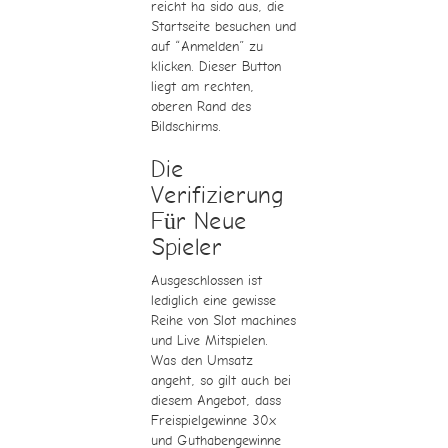
reicht ha sido aus, die
Startseite besuchen und
auf “Anmelden” zu
klicken. Dieser Button
liegt am rechten,
oberen Rand des
Bildschirms.
Die
Verifizierung
Für Neue
Spieler
Ausgeschlossen ist
lediglich eine gewisse
Reihe von Slot machines
und Live Mitspielen.
Was den Umsatz
angeht, so gilt auch bei
diesem Angebot, dass
Freispielgewinne 30x
und Guthabengewinne