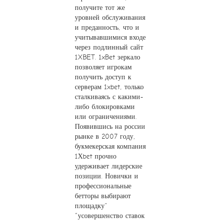
получите тот же
уровней обслуживания
и преданность, что и
учитывавшимися входе
через подлинный сайт
1XBET. 1xBet зеркало
позволяет игрокам
получить доступ к
серверам 1xbet, только
сталкиваясь с какими-
либо блокировками
или ограничениями.
Появившись на россии
рынке в 2007 году,
букмекерская компания
1Хbet прочно
удерживает лидерские
позиции. Новички и
профессиональные
бетторы выбирают
площадку”
“усовершенство ставок