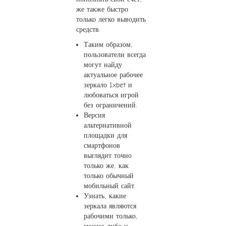
же также быстро
только легко выводить
средств.
Таким образом,
пользователи всегда
могут найду
актуальное рабочее
зеркало 1xbet и
любоваться игрой
без ограничений.
Версия
альтернативной
площадки для
смартфонов
выглядит точно
только же, как
только обычный
мобильный сайт.
Узнать, какие
зеркала являются
рабочими только,