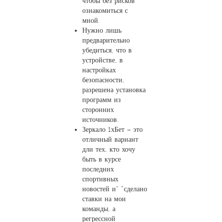
чтобы без рисков
ознакомиться с
мной.
Нужно лишь
предварительно
убедиться, что в
устройстве, в
настройках
безопасности,
разрешена установка
программ из
сторонних
источников.
Зеркало 1хБет – это
отличный вариант
дли тех, кто хочу
быть в курсе
последних
спортивных
новостей и” “сделано
ставки на мои
команды, а
регрессной