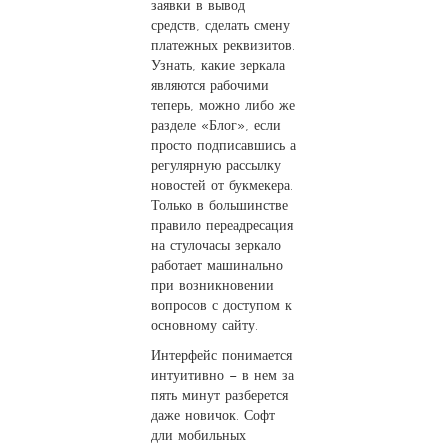
заявки в вывод
средств, сделать смену
платежных реквизитов.
Узнать, какие зеркала
являются рабочими
теперь, можно либо же
разделе «Блог», если
просто подписавшись а
регулярную рассылку
новостей от букмекера.
Только в большинстве
правило переадресация
на стулочасы зеркало
работает машинально
при возникновении
вопросов с доступом к
основному сайту.
Интерфейс понимается
интуитивно – в нем за
пять минут разберется
даже новичок. Софт
дли мобильных