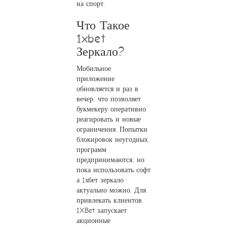
на спорт.
Что Такое
1xbet
Зеркало?
Мобильное
приложение
обновляется и раз в
вечер, что позволяет
букмекеру оперативно
реагировать и новые
ограничения. Попытки
блокировок неугодных
программ
предпринимаются, но
пока использовать софт
а 1хбет зеркало
актуально можно. Для
привлекать клиентов
1XBet запускает
акционные