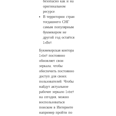
безопасно как и на
оригинальном
ресурсе.
В территории стран
тогдашнего СНГ
самым популярным
букмекером не
другой год остаётся
1xBet.
Букмекерская контора
1xbet постоянно
обновляет свои
зеркала, чтобы
обеспечить постоянно
доступ для своих
пользователей. Чтобы
найдут актуальное
рабочее зеркало 1xbet
на сегодня, можно
воспользоваться
поиском в Интернете
например пройти по