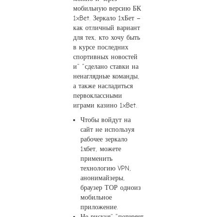
мобильную версию БК
1xBet. Зеркало 1хБет –
как отличный вариант
для тех, кто хочу быть
в курсе последних
спортивных новостей
и” “сделано ставки на
ненаглядные команды,
а также насладиться
первоклассными
играми казино 1xBet.
Чтобы войдут на
сайт не используя
рабочее зеркало
1хбет, можете
применить
технологию VPN,
анонимайзеры,
браузер ТОР одноиз
мобильное
приложение.
Не рискуя” “потеряет