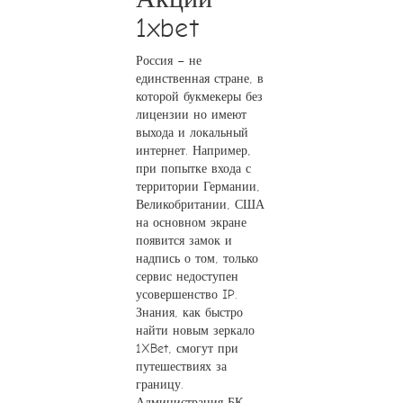
1xbet
Россия – не
единственная стране, в
которой букмекеры без
лицензии но имеют
выхода и локальный
интернет. Например,
при попытке входа с
территории Германии,
Великобритании, США
на основном экране
появится замок и
надпись о том, только
сервис недоступен
усовершенство IP.
Знания, как быстро
найти новым зеркало
1XBet, смогут при
путешествиях за
границу.
Администрация БК