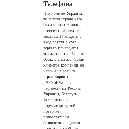
Телефона
Что помимо Украины,
то и этой стране него
букмекера есть наш
поддомен. Доступ со
местных IP открыт, а
вход спустя 1 xbet
зеркало пригодится
только или ошибках и
сбоях в системе. Среди
клиентов компании не
игроки из разных
стран Европы,
ЗАРУБЕЖЬЕ, в
частности из России,
Украины, Беларусь.
1хБет зеркало
нормализаторской
позволяет
пользователям
безопасно и надежно
пополнять свой счет,