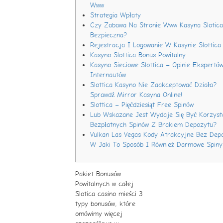
Www
Strategia Wpłaty
Czy Zabawa Na Stronie Www Kasyna Slotica
Bezpieczna?
Rejestracja I Logowanie W Kasynie Slottica
Kasyno Slottica Bonus Powitalny
Kasyno Sieciowe Slottica – Opinie Ekspertów
Internautów
Slottica Kasyno Nie Zaakceptować Działa?
Sprawdź Mirror Kasyna Online!
Slottica – Pięćdziesiąt Free Spinów
Lub Wskazane Jest Wydaje Się Być Korzyst
Bezpłatnych Spinów Z Brakiem Depozytu?
Vulkan Las Vegas Kody Atrakcyjne Bez Dep
W Jaki To Sposób I Również Darmowe Spin
Pakiet Bonusów
Powitalnych w całej
Slotica casino mieści 3
typy bonusów, które
omówimy więcej