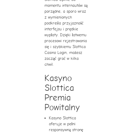
momentu internautów są
porządne, a sporo wraz
z wymienionych
podkreśla przyjazność
interfejsu i prędkie
wypłaty. Dzięki łatwemu
procesowi rejestrowania
się i szybkiemu Slottica
Casino Login, możesz
zacząć grać w kilka
chwil.
Kasyno
Slottica
Premia
Powitalny
Kasyno Slottica
oferuje w pełni
responsywną stronę