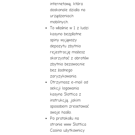
internetową, która
doskonale działa na
urządzeniach
mobilnych.
To właśnie w 1 z ludzi
kasyno bezpłatne
spiny wyjąwszy
depozytu zbytnio
rejestrację możesz
skorzystać z obrotów
zbytnio bezowocnie
bez żadnego
zaryzykowania.
Otrzymasz e-mail od
sekcji logowania
kasyna Slottica z
instrukcją, jakim
sposobem zresetować
swoje hasło.
Po protokołu na
stronie www Slottica
Casino użytkownicy