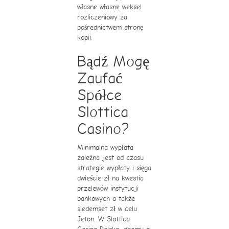
własne własne weksel
rozliczeniowy za
pośrednictwem stronę
kopii.
Bądź Mogę
Zaufać
Spółce
Slottica
Casino?
Minimalna wypłata
zależna jest od czasu
strategie wypłaty i sięga
dwieście zł na kwestia
przelewów instytucji
bankowych a także
siedemset zł w celu
Jeton. W Slottica