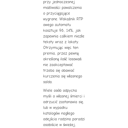
przy jednoczesnej
możliwości powalczenia
o przyciągające
wygrane. Wskaźnik RTP
owego automatu
kosztuje 96, 14%, jak
zapewnia całkiem niezłe
teksty wraz z lokaty.
Otrzymując więc ten
premia, przez pewną
określoną ilość losowań
nie zaakceptować
trzeba się obawiać
kurczenia się własnego
salda.
Wiele osób odpycha
myśli o własnej śmierci i
odrzucić zastanawia się,
lub w wypadku
katalogów nagłego
odejścia rodzina poradzi
osobiście w świeżej,