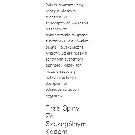
Polska gwarantujemy
naszym własnym
graczom nie
zaakceptować wyłącznie
niesamowite
doświadczenia związane
z rozrywką, ale również
pewne i błyskawiczne
wypłaty. Dzięki naszym
sprawnym systemom
płatności, każdy fan
może cieszyć się
natychmiastowym
dostępem do
odwiedzenia swych
wygranych.
Free Spiny
Ze
Szczególnym
Kodem