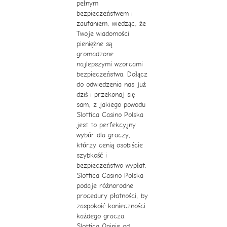
pełnym
bezpieczeństwem i
zaufaniem, wiedząc, że
Twoje wiadomości
pieniężne są
gromadzone
najlepszymi wzorcami
bezpieczeństwa. Dołącz
do odwiedzenia nas już
dziś i przekonaj się
sam, z jakiego powodu
Slottica Casino Polska
jest to perfekcyjny
wybór dla graczy,
którzy cenią osobiście
szybkość i
bezpieczeństwo wypłat.
Slottica Casino Polska
podaje różnorodne
procedury płatności, by
zaspokoić konieczności
każdego gracza.
Slottica Opinie od