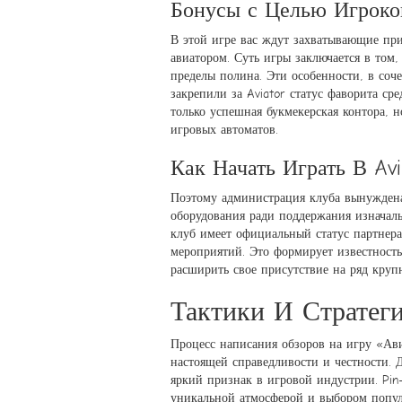
Бонусы с Целью Игроко
В этой игре вас ждут захватывающие пр
авиатором. Суть игры заключается в том,
пределы полина. Эти особенности, в соч
закрепили за Aviator статус фаворита ср
только успешная букмекерская контора, 
игровых автоматов.
Как Начать Играть В Av
Поэтому администрация клуба вынуждена
оборудования ради поддержания изначал
клуб имеет официальный статус партнер
мероприятий. Это формирует известность
расширить свое присутствие на ряд круп
Тактики И Стратег
Процесс написания обзоров на игру «Авиа
настоящей справедливости и честности. 
яркий признак в игровой индустрии. Pin
уникальной атмосферой и выбором попул