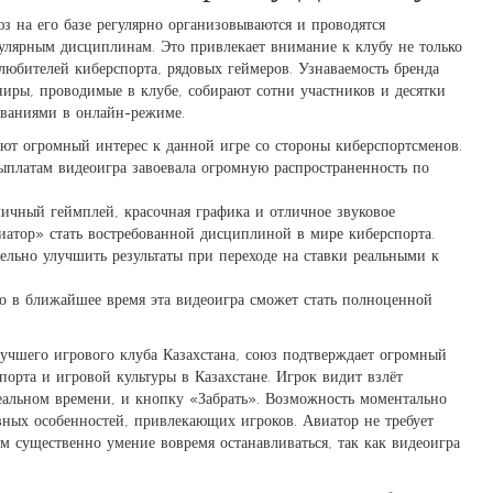
з на его базе регулярно организовываются и проводятся
лярным дисциплинам. Это привлекает внимание к клубу не только
любителей киберспорта, рядовых геймеров. Узнаваемость бренда
рниры, проводимые в клубе, собирают сотни участников и десятки
ованиями в онлайн-режиме.
ают огромный интерес к данной игре со стороны киберспортсменов.
ыплатам видеоигра завоевала огромную распространенность по
мичный геймплей, красочная графика и отличное звуковое
иатор» стать востребованной дисциплиной в мире киберспорта.
тельно улучшить результаты при переходе на ставки реальными к
о в ближайшее время эта видеоигра сможет стать полноценной
учшего игрового клуба Казахстана, союз подтверждает огромный
порта и игровой культуры в Казахстане. Игрок видит взлёт
реальном времени, и кнопку «Забрать». Возможность моментально
ных особенностей, привлекающих игроков. Авиатор не требует
 существенно умение вовремя останавливаться, так как видеоигра