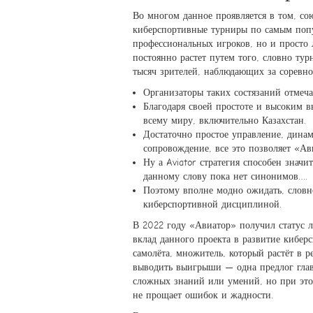
Во многом данное проявляется в том, сою
киберспортивные турниры по самым попу
профессиональных игроков, но и просто 
постоянно растет путем того, словно ту
тысяч зрителей, наблюдающих за соревн
Организаторы таких состязаний отмеч
Благодаря своей простоте и высоким в
всему миру, включительно Казахстан.
Достаточно простое управление, дина
сопровождение, все это позволяет «Ав
Ну а Aviator стратегия способен значи
данному слову пока нет синонимов….
Поэтому вполне модно ожидать, словн
киберспортивной дисциплиной.
В 2022 году «Авиатор» получил статус л
вклад данного проекта в развитие киберс
самолёта, множитель, который растёт в 
выводить выигрыши — одна предлог глав
сложных знаний или умений, но при этом
не прощает ошибок и жадности.