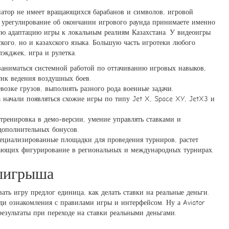
иатор не имеет вращающихся барабанов и символов, игровой
и урегулирование об окончании игрового раунда принимаете именно
ую адаптацию игры к локальным реалиям Казахстана. У видеоигры
ского, но и казахского языка. Большую часть игротеки любого
экджек, игра и рулетка.
заниматься системной работой по оттачиванию игровых навыков,
тик ведения воздушных боев.
озке грузов, выполнять разного рода военные задачи.
 начали появляться схожие игры по типу Jet X, Space XY, JetX3 и
тренировка в демо-версии, умение управлять ставками и
дополнительных бонусов.
ециализированные площадки для проведения турниров, растет
ающих фигурирование в региональных и международных турнирах.
ыигрыша
ть игру предлог единица, как делать ставки на реальные деньги.
и ознакомления с правилами игры и интерфейсом. Ну а Aviator
результаты при переходе на ставки реальными деньгами.