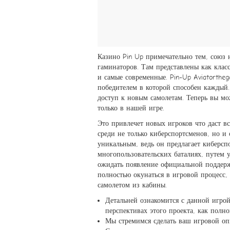
Казино Pin Up примечательно тем, союз 
гаминаторов. Там представлены как клас
и самые современные. Pin-Up Aviatortheg
победителем в которой способен каждый
доступ к новым самолетам. Теперь вы мо
только в нашей игре.
Это привлечет новых игроков что даст в
среди не только киберспортсменов, но и
уникальным, ведь он предлагает киберс
многопользовательских баталиях, путем
ожидать появление официальной поддерж
полностью окунаться в игровой процесс
самолетом из кабины.
Детальней ознакомится с данной игрой
перспективах этого проекта, как пол
Мы стремимся сделать ваш игровой о