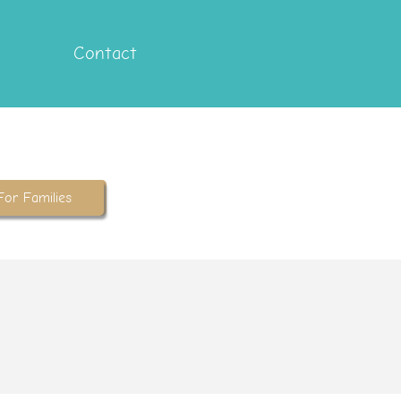
Contact
For Families