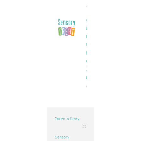
2025
Casino 5
Euro
Downpayment
Utan Svensk
Licens ️
Casino
Insättning 5
Euro
May 5, 2025
Parent’s Diary
(1)
Sensory