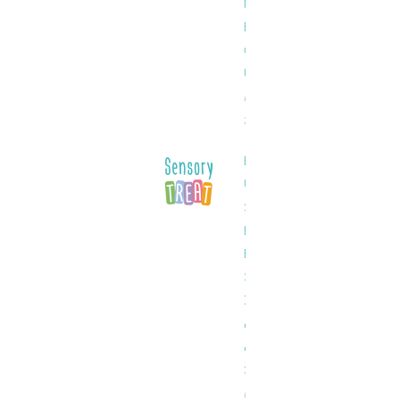
Nya &
Bästa
Casinon
Utomlands
May 12,
2025
Betting
Utan
Svensk
Licens
Bäst
Spelbolag
I
Avsaknad
Av
Spelpaus
May 9,