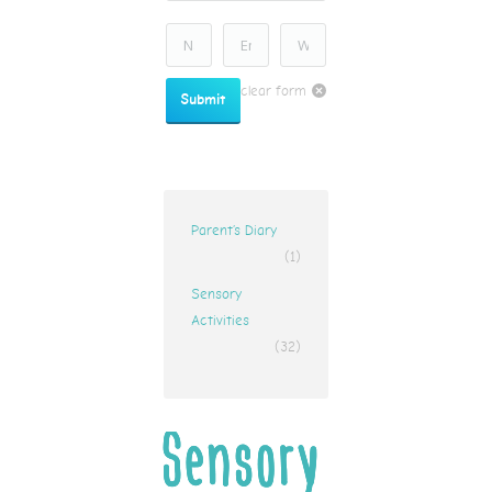
Name *
Email *
Website
clear form
Submit
Parent’s Diary
(1)
Sensory
Activities
(32)