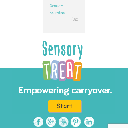
Sensory
Activities
(32)