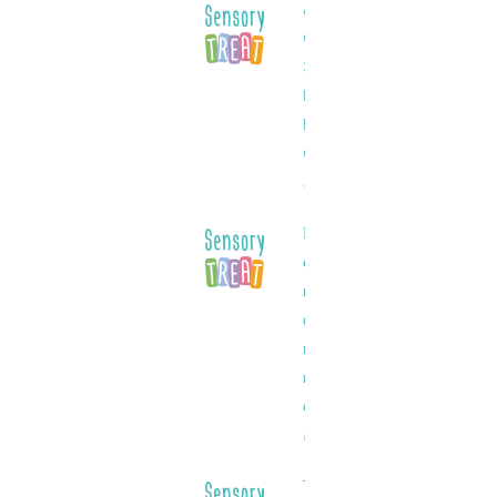
Aviator
Giriş
Sırasında
Dikkat
Edilmesi
Gerekenler
July 3, 2025
Каким
способом
играть на
финансы в
популярные
видеослоты
онлайн
May 27, 2025
Türkiyede