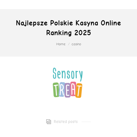
Najlepsze Polskie Kasyna Online
Ranking 2025
You are here:
Home
casino
Related posts