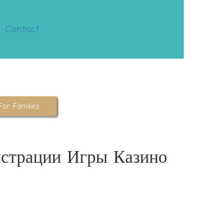
Contact
For Families
истрации Игры Казино