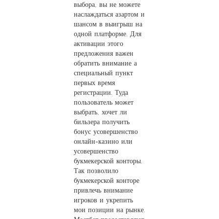
выбора, вы не можете
наслаждаться азартом и
шансом в выигрыш на
одной платформе. Для
активации этого
предложения важен
обратить внимание а
специальный пункт
первых время
регистрации. Туда
пользователь может
выбрать, хочет ли
бильзера получить
бонус усовершенство
онлайн-казино или
усовершенство
букмекерской конторы.
Так позволило
букмекерской конторе
привлечь внимание
игроков и укрепить
мои позиции на рынке.