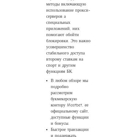
методы включающую
использование прокси-
серверов а
специальных
приложений, них
помогают обойти
блокировки. Это важно
усовершенство
стабильного доступа
второму ставкам на
спорт и другим
функциям БК.
В любом обзоре мы
подробно
рассмотрим
букмекерскую
контору Mostbet, ее
официальному сайт,
доступные функции
и бонусы.
Быстрое транзакции
и поддержать