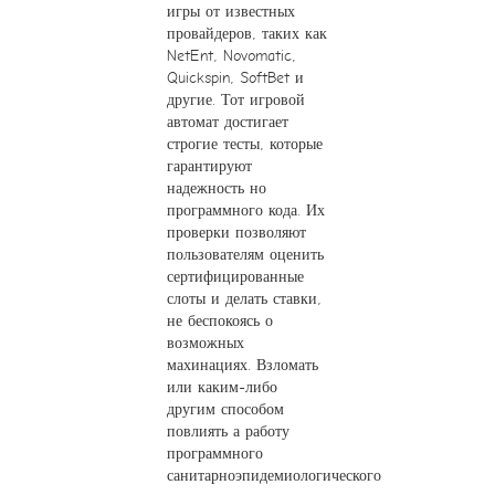
игры от известных
провайдеров, таких как
NetEnt, Novomatic,
Quickspin, SoftBet и
другие. Тот игровой
автомат достигает
строгие тесты, которые
гарантируют
надежность но
программного кода. Их
проверки позволяют
пользователям оценить
сертифицированные
слоты и делать ставки,
не беспокоясь о
возможных
махинациях. Взломать
или каким-либо
другим способом
повлиять а работу
программного
санитарноэпидемиологического