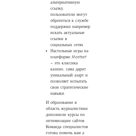
альтернативную
ссылку,
пользователи могут
обратиться к службе
поддержки например
искать актуальные
ссылки в
социальных сетях.
Настольные игры на
платформе Mostbet
– это классика
казино, сама дарит
уникальный азарт и
позволяет испытать
свои стратегические
навыки.
И образование в
область журналистики
дополнили курсы по
оптимизации сайтов.
Команда специалистов
готова помочь вам а