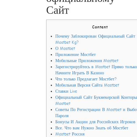
Сайт
Content
Почему Заблокирован Официальный Сайт
Mostbet Kg?
О Mostbet
Приложение Мостбет
Мобильные Приложения Mostbet
Зарегистрируйтесь в Mostbet Прямо тольк
Начните Играть В Казино
Что только Предлагает Мостбет?
Мобильная Версия Сайта Mostbet
Ставки Live
Официальный Сайт Букмекерской Конторы
Mostbet
Советы По Регистрации В Mostbet и Выбо
Пароля
Бонусы И Акции для Российских Игроков
Все, Что вам Нужно Знать об Мостбет
Mostbet Россия