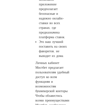
приложение
предполагает
безопасные и
надежно онлайн-
ставки во всех
странах, где
предназначена
платформа ставок.
Это ваш лучший
поставить на своих
фаворитов, не
выходит из дома.
Личных кабинет
Мостбет предлагает
пользователям удобный
доступ ко всем
функциям и
возможностям
букмекерской конторы.
Чтобы обзавестись
всеми преимуществами