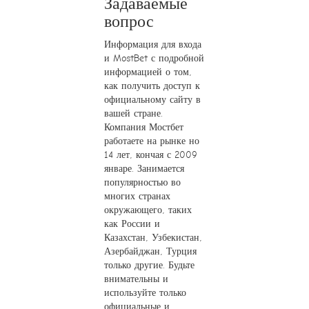
Задаваемые
вопрос
Информация для входа
и MostBet с подробной
информацией о том,
как получить доступ к
официальному сайту в
вашей стране.
Компания Мостбет
работаете на рынке но
14 лет, кончая с 2009
январе. Занимается
популярностью во
многих странах
окружающего, таких
как России и
Казахстан, Узбекистан,
Азербайджан, Турция
только другие. Будьте
внимательны и
используйте только
официальные и