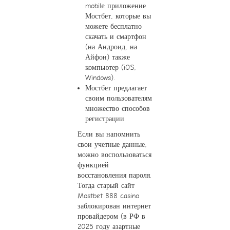
mobile приложение
Мостбет, которые вы
можете бесплатно
скачать и смартфон
(на Андроид, на
Айфон) также
компьютер (iOS,
Windows).
Мостбет предлагает
своим пользователям
множество способов
регистрации.
Если вы напомнить
свои учетные данные,
можно воспользоваться
функцией
восстановления пароля.
Тогда старый сайт
Mostbet 888 casino
заблокирован интернет
провайдером (в РФ в
2025 году азартные