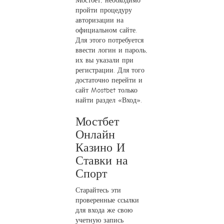
Мостбет, необходимо
пройти процедуру
авторизации на
официальном сайте.
Для этого потребуется
ввести логин и пароль,
их вы указали при
регистрации. Для того
достаточно перейти и
сайт Mostbet только
найти раздел «Вход».
Мостбет
Онлайн
Казино И
Ставки на
Спорт
Старайтесь эти
проверенные ссылки
для входа же свою
учетную запись