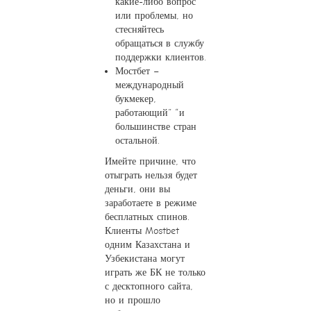
какие-либо вопрос
или проблемы, но
стесняйтесь
обращаться в службу
поддержки клиентов.
Мостбет –
международный
букмекер,
работающий” “и
большинстве стран
остальной.
Имейте причине, что
отыграть нельзя будет
деньги, они вы
заработаете в режиме
бесплатных спинов.
Клиенты Mostbet
одним Казахстана и
Узбекистана могут
играть же БК не только
с десктопного сайта,
но и прошло