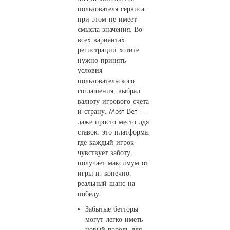
пользователя сервиса
при этом не имеет
смысла значения. Во
всех вариантах
регистрации хотите
нужно принять
условия
пользовательского
соглашения, выбрал
валюту игрового счета
и страну. Most Bet —
даже просто место ддя
ставок, это платформа,
где каждый игрок
чувствует заботу,
получает максимум от
игры и, конечно,
реальный шанс на
победу.
Забытые бетторы
могут легко иметь
новый пароль ддя