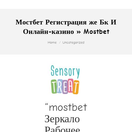
Мостбет Регистрация же Бк И
Онлайн-казино » Mostbet
You are here:
Home
Uncategorized
“mostbet
Зеркало
Рабочее