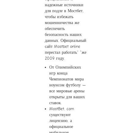
надежные источники
для подле в Мостбет,
чтобы избежать
мошенничества же
обеспечить
безопасность наших
данных. Официальный
сайт Mostbet online
перестал работать” “же
2009 году.
От Олимпийских
игр конца
Чемпионатов мира
ноунсом футболу —
все мировые арены
открыты для ваших
ставок.
MostBet. com
существуют
лицензию, а
официальное
мобильное