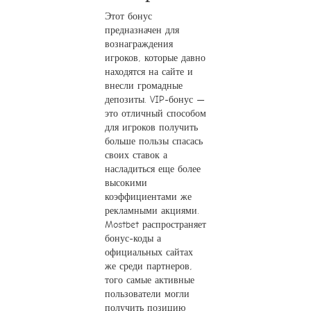
Этот бонус
предназначен для
вознаграждения
игроков, которые давно
находятся на сайте и
внесли громадные
депозиты. VIP-бонус —
это отличный способом
для игроков получить
больше пользы спасась
своих ставок а
насладиться еще более
высокими
коэффициентами же
рекламными акциями.
Mostbet распространяет
бонус-коды а
официальных сайтах
же ​​среди партнеров,
того самые активные
пользователи могли
получить позицию