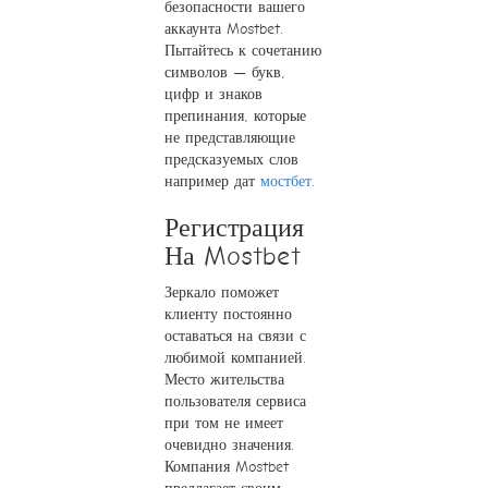
безопасности вашего
аккаунта Mostbet.
Пытайтесь к сочетанию
символов — букв,
цифр и знаков
препинания, которые
не представляющие
предсказуемых слов
например дат
мостбет
.
Регистрация
На Mostbet
Зеркало поможет
клиенту постоянно
оставаться на связи с
любимой компанией.
Место жительства
пользователя сервиса
при том не имеет
очевидно значения.
Компания Mostbet