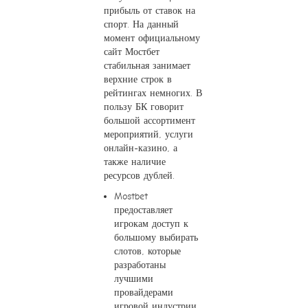
прибыль от ставок на
спорт. На данный
момент официальному
сайт Мостбет
стабильная занимает
верхние строк в
рейтингах немногих. В
пользу БК говорит
большой ассортимент
мероприятий, услуги
онлайн-казино, а
также наличие
ресурсов дублей.
Mostbet
предоставляет
игрокам доступ к
большому выбирать
слотов, которые
разработаны
лучшими
провайдерами
игровой индустрии.