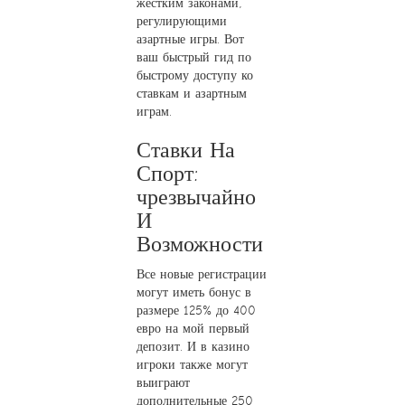
жестким законами,
регулирующими
азартные игры. Вот
ваш быстрый гид по
быстрому доступу ко
ставкам и азартным
играм.
Ставки На
Спорт:
чрезвычайно
И
Возможности
Все новые регистрации
могут иметь бонус в
размере 125% до 400
евро на мой первый
депозит. И в казино
игроки также могут
выиграют
дополнительные 250