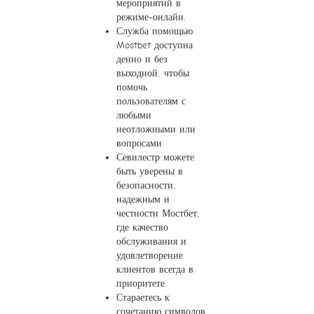
мероприятий в
режиме-онлайн.
Служба помощью
Mostbet доступна
денно и без
выходной, чтобы
помочь
пользователям с
любыми
неотложными или
вопросами.
Севилестр можете
быть уверены в
безопасности,
надежным и
честности Мостбет,
где качество
обслуживания и
удовлетворение
клиентов всегда в
приоритете.
Стараетесь к
сочетанию символов