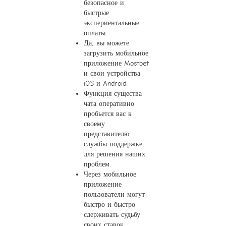
безопасное и
быстрые
экспериентальные
оплаты.
Да, вы можете
загрузить мобильное
приложение Mostbet
и свои устройства
iOS и Android.
Функция существа
чата оперативно
пробьется вас к
своему
представителю
службы поддержке
для решения наших
проблем.
Через мобильное
приложение
пользователи могут
быстро и быстро
сдерживать судьбу
своих ставок.