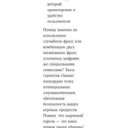
который
ориентирован и
удобство
пользователя.
Почему конечно не
использовать
случайную фразу или
комбинацию двух
несвязанных фразе,
усиленных цифрами
же специальными
символами? Была
стратегия сбивает
пиппардом толку
потенциальных
злоумышленников,
обеспечивая
безопасность ваших
игровых процессов.
Помню, что надежный
пароль — это ваша
первая линия обороны”