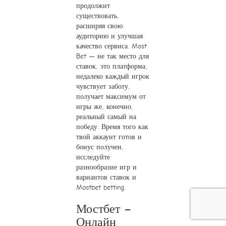
продолжит
существовать,
расширяя свою
аудиторию и улучшая
качество сервиса. Most
Bet — не так место для
ставок, это платформа,
недалеко каждый игрок
чувствует заботу,
получает максимум от
игры же, конечно,
реальный самый на
победу. Время того как
твой аккаунт готов и
бонус получен,
исследуйте
разнообразие игр и
вариантов ставок и
Mostbet betting.
Мостбет –
Онлайн