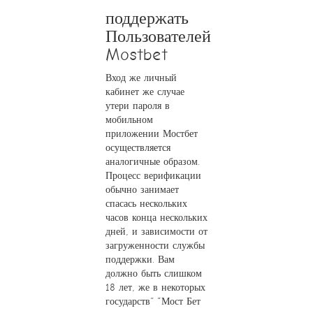
поддержать
Пользователей
Mostbet
Вход же личный
кабинет же случае
утери пароля в
мобильном
приложении Мостбет
осуществляется
аналогичные образом.
Процесс верификации
обычно занимает
спасась нескольких
часов конца нескольких
дней, и зависимости от
загруженности службы
поддержки. Вам
должно быть слишком
18 лет, же в некоторых
государств” “Мост Бет