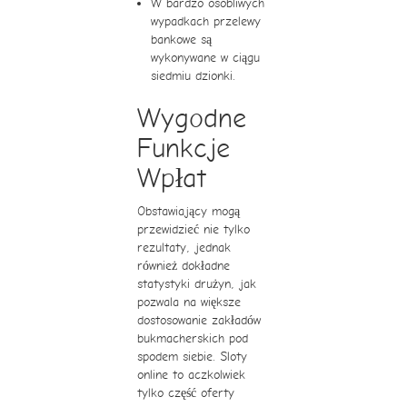
W bardzo osobliwych
wypadkach przelewy
bankowe są
wykonywane w ciągu
siedmiu dzionki.
Wygodne
Funkcje
Wpłat
Obstawiający mogą
przewidzieć nie tylko
rezultaty, jednak
również dokładne
statystyki drużyn, jak
pozwala na większe
dostosowanie zakładów
bukmacherskich pod
spodem siebie. Sloty
online to aczkolwiek
tylko część oferty