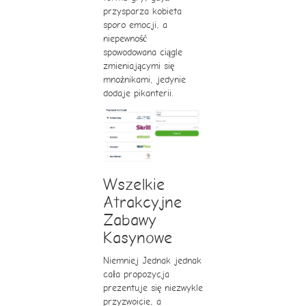
przysparza kobieta
sporo emocji, a
niepewność
spowodowana ciągle
zmieniającymi się
mnożnikami, jedynie
dodaje pikanterii.
Wszelkie
Atrakcyjne
Zabawy
Kasynowe
Niemniej Jednak jednak
cała propozycja
prezentuje się niezwykle
przyzwoicie, a