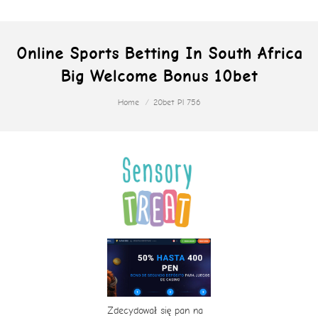
Online Sports Betting In South Africa
Big Welcome Bonus 10bet
You are here:
Home
20bet Pl 756
Zdecydował się pan na