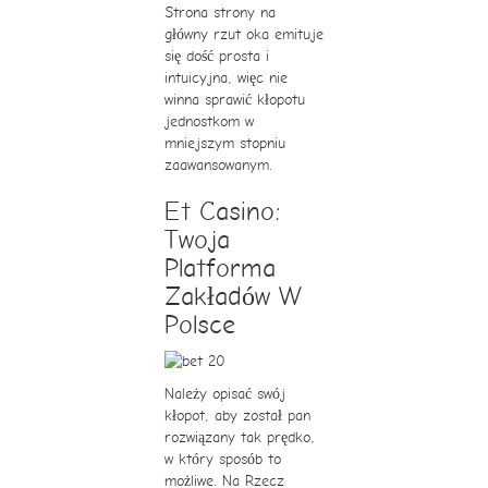
Strona strony na
główny rzut oka emituje
się dość prosta i
intuicyjna, więc nie
winna sprawić kłopotu
jednostkom w
mniejszym stopniu
zaawansowanym.
Et Casino:
Twoja
Platforma
Zakładów W
Polsce
Należy opisać swój
kłopot, aby został pan
rozwiązany tak prędko,
w który sposób to
możliwe. Na Rzecz