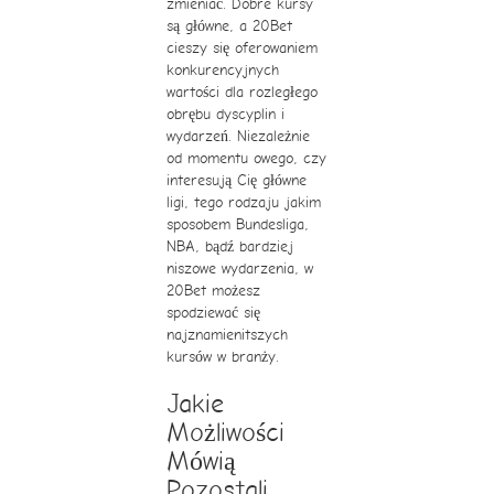
zmieniać. Dobre kursy
są główne, a 20Bet
cieszy się oferowaniem
konkurencyjnych
wartości dla rozległego
obrębu dyscyplin i
wydarzeń. Niezależnie
od momentu owego, czy
interesują Cię główne
ligi, tego rodzaju jakim
sposobem Bundesliga,
NBA, bądź bardziej
niszowe wydarzenia, w
20Bet możesz
spodziewać się
najznamienitszych
kursów w branży.
Jakie
Możliwości
Mówią
Pozostali