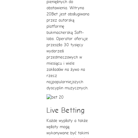
pieniężnych do
obstawienia. Witryna
20Bet jest obsługiwana
przez autorską
platformę
bukmacherską Soft-
labs. Operator oferuje
przeszło 30 tysięcy
wydarzeń
przedmeczowych w
miesiącu i wiele
zakładów na żywo na
rzecz
najpopularniejszych
dyscyplin muzycznych.
Live Betting
Każde wypłaty a także
wpłaty mogą
wykonywane być takimi