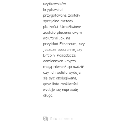
użytkowników
kryptowalut
przygotowane zostały
specjalne metody
płatności. Umożliwione
zostało płacenie owymi
walutami jak na
przykład Ethereum, czy
jeszcze popularniejszy
Bitcoin. Posiadacze
odmiennych krypto
mogą również sprawdzić,
czy ich waluta wydaje
się być obsługiwana,
gdyż lista możliwości
wydaje się naprawdę
długa.
Related posts