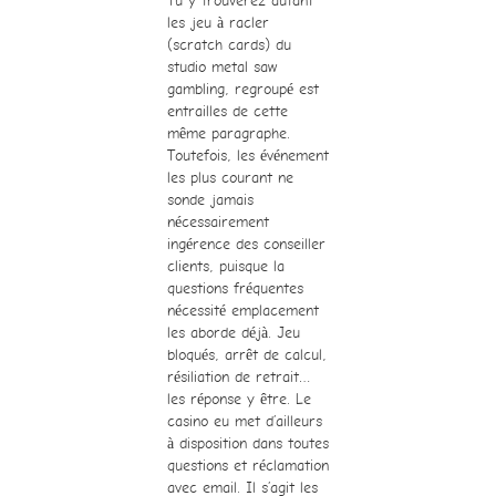
Tu y trouverez autant
les jeu à racler
(scratch cards) du
studio metal saw
gambling, regroupé est
entrailles de cette
même paragraphe.
Toutefois, les événement
les plus courant ne
sonde jamais
nécessairement
ingérence des conseiller
clients, puisque la
questions fréquentes
nécessité emplacement
les aborde déjà. Jeu
bloqués, arrêt de calcul,
résiliation de retrait…
les réponse y être. Le
casino eu met d’ailleurs
à disposition dans toutes
questions et réclamation
avec email. Il s’agit les