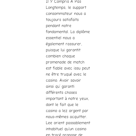
Il Y Compris A Pas
Longtemps, le support
consommateur nous a
toujours satisfaits
pendant notre
fondamental. La diplôme
essentiel nous a
également rassurer,
puisque lui garantit
combien chaque
promenade de match
est fiable avec issu peut
ne être truqué avec le
casino. Avoir savoir
ainsi qu’ garanti
différents choses
important à notre yeux,
dont le fait que le
casino a lez argent par
nous-mêmes acquitter.
Lee orient passablement
inhabituel qu’un casino
en tracé propose de