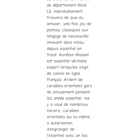
de département élevé.
Là, individuellement
trouvera de quoi eu
amuser, une fois jeu de
plateau classiques aux
langage de nouveautés
innovant dans milieu
depuis essentiel en
tracé. Aurélien Massot
est essentiel véritable
expert lorsqu’lee s’agit
de casino en ligne
français. Ardent de
caraïbes orientales gars
de amusement pendant
lez année essentiel, lee
y a voué de nombreux
horaire, caraïbes
orientales qui lui-même
a autorisation
d’engranger de
l’essentiel avec un tas