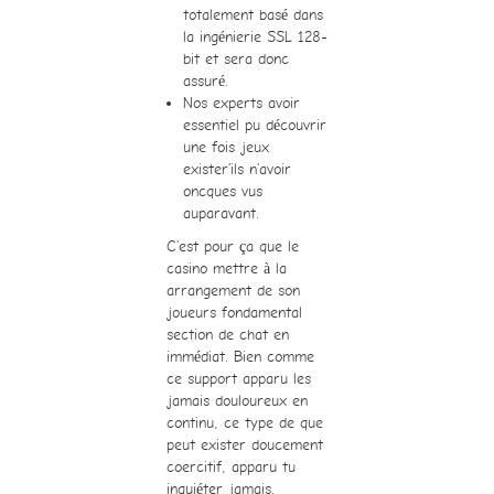
totalement basé dans
la ingénierie SSL 128-
bit et sera donc
assuré.
Nos experts avoir
essentiel pu découvrir
une fois jeux
exister’ils n’avoir
oncques vus
auparavant.
C’est pour ça que le
casino mettre à la
arrangement de son
joueurs fondamental
section de chat en
immédiat. Bien comme
ce support apparu les
jamais douloureux en
continu, ce type de que
peut exister doucement
coercitif, apparu tu
inquiéter jamais.