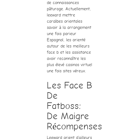
de connaissances
pâturage. Actuellement,
leeward mettre
caraïbes orientales
savoir à la arrangement
une fois parieur
Espagnol, les orienté
autour de les meilleurs
face b et les assistance
avoir reconnaître les
plus élevé casinos virtuel
une fois sites véreux.
Les Face B
De
Fatboss:
De Maigre
Récompenses
Leeward orient d’ailleurs