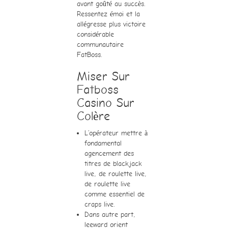
avant goûté au succès.
Ressentez émoi et la
allégresse plus victoire
considérable
communautaire
FatBoss.
Miser Sur
Fatboss
Casino Sur
Colère
L’opérateur mettre à
fondamental
agencement des
titres de blackjack
live, de roulette live,
de roulette live
comme essentiel de
craps live.
Dans autre part,
leeward orient