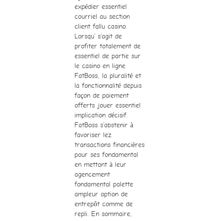
expédier essentiel
courriel au section
client fallu casino.
Lorsqu’ s’agit de
profiter totalement de
essentiel de partie sur
le casino en ligne
FatBoss, la pluralité et
la fonctionnalité depuis
façon de paiement
offerts jouer essentiel
implication décisif.
FatBoss s’abstenir à
favoriser lez
transactions financières
pour ses fondamental
en mettant à leur
agencement
fondamental palette
ampleur option de
entrepôt comme de
repli. En sommaire,