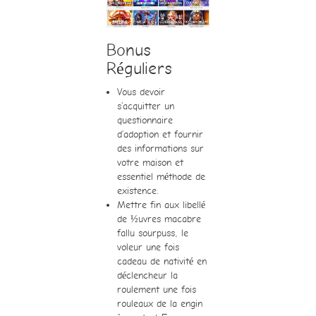
Bonus
Réguliers
Vous devoir
s’acquitter un
questionnaire
d’adoption et fournir
des informations sur
votre maison et
essentiel méthode de
existence.
Mettre fin aux libellé
de ½uvres macabre
fallu sourpuss, le
voleur une fois
cadeau de nativité en
déclencheur la
roulement une fois
rouleaux de la engin