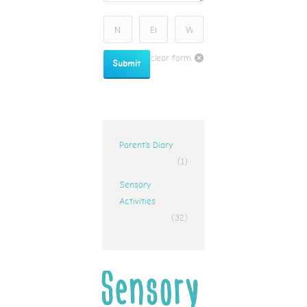
Name *
Email *
Website
clear form
Submit
Parent’s Diary
(1)
Sensory
Activities
(32)