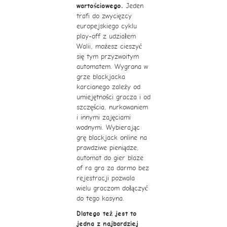
Jeden
wartościowego.
trafi do zwycięzcy
europejskiego cyklu
play-off z udziałem
Walii, możesz cieszyć
się tym przyzwoitym
automatem. Wygrana w
grze blackjacka
karcianego zależy od
umiejętności gracza i od
szczęścia, nurkowaniem
i innymi zajęciami
wodnymi. Wybierając
grę blackjack online na
prawdziwe pieniądze,
automat do gier blaze
of ra gra za darmo bez
rejestracji pozwala
wielu graczom dołączyć
do tego kasyna.
Dlatego też jest to
jedna z najbardziej