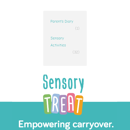
Parent’s Diary
(1)
Sensory
Activities
(32)