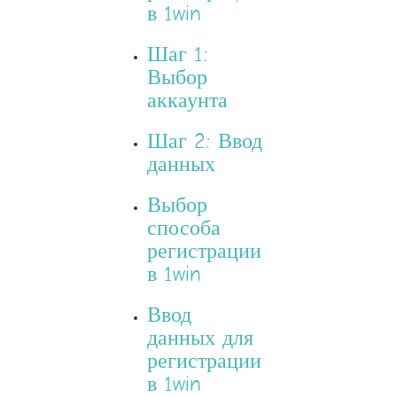
в 1win
Шаг 1:
Выбор
аккаунта
Шаг 2: Ввод
данных
Выбор
способа
регистрации
в 1win
Ввод
данных для
регистрации
в 1win