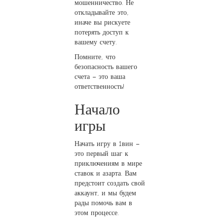
мошенничество. Не
откладывайте это,
иначе вы рискуете
потерять доступ к
вашему счету.
Помните, что
безопасность вашего
счета – это ваша
ответственность!
Начало
игры
Начать игру в 1вин –
это первый шаг к
приключениям в мире
ставок и азарта. Вам
предстоит создать свой
аккаунт, и мы будем
рады помочь вам в
этом процессе.