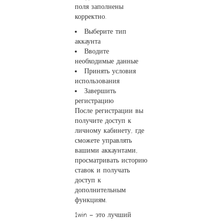
поля заполнены
корректно.
Выберите тип
аккаунта
Вводите
необходимые данные
Принять условия
использования
Завершить
регистрацию
После регистрации вы
получите доступ к
личному кабинету, где
сможете управлять
вашими аккаунтами,
просматривать историю
ставок и получать
доступ к
дополнительным
функциям.
1win – это лучший