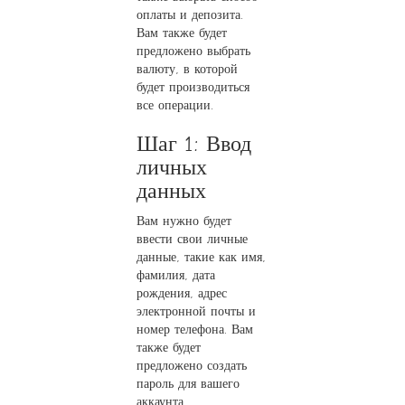
оплаты и депозита.
Вам также будет
предложено выбрать
валюту, в которой
будет производиться
все операции.
Шаг 1: Ввод
личных
данных
Вам нужно будет
ввести свои личные
данные, такие как имя,
фамилия, дата
рождения, адрес
электронной почты и
номер телефона. Вам
также будет
предложено создать
пароль для вашего
аккаунта.