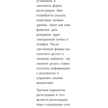
установить и
заполнить форму
регистрации. Вам
потребуется указать
некоторые личные
данные, такие как имя,
фамилия, дата
рождения, адрес
электронной почты и
телефон. После
заполнения формы вы
получите доступ к
личному кабинету, где
сможете делать ставки,
получать информацию
о результатах и
управлять своими
аккаунтами.
Третьим вариантом
регистрации в 1win
является регистрация
через социальные сети.