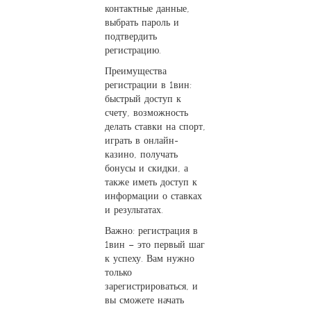
контактные данные,
выбрать пароль и
подтвердить
регистрацию.
Преимущества
регистрации в 1вин:
быстрый доступ к
счету, возможность
делать ставки на спорт,
играть в онлайн-
казино, получать
бонусы и скидки, а
также иметь доступ к
информации о ставках
и результатах.
Важно: регистрация в
1вин – это первый шаг
к успеху. Вам нужно
только
зарегистрироваться, и
вы сможете начать