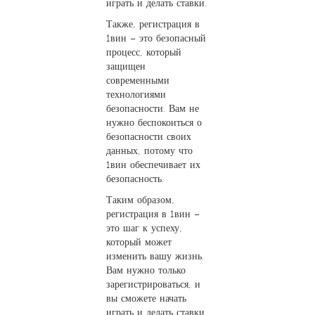
играть и делать ставки.
Также, регистрация в
1вин – это безопасный
процесс, который
защищен
современными
технологиями
безопасности. Вам не
нужно беспокоиться о
безопасности своих
данных, потому что
1вин обеспечивает их
безопасность.
Таким образом,
регистрация в 1вин –
это шаг к успеху,
который может
изменить вашу жизнь.
Вам нужно только
зарегистрироваться, и
вы сможете начать
играть и делать ставки.