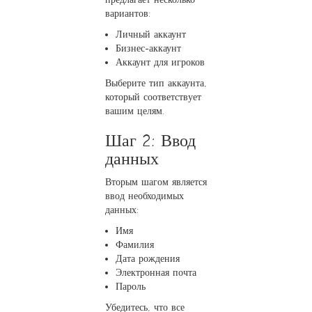
вариантов:
Личный аккаунт
Бизнес-аккаунт
Аккаунт для игроков
Выберите тип аккаунта,
который соответствует
вашим целям.
Шаг 2: Ввод
данных
Вторым шагом является
ввод необходимых
данных:
Имя
Фамилия
Дата рождения
Электронная почта
Пароль
Убедитесь, что все