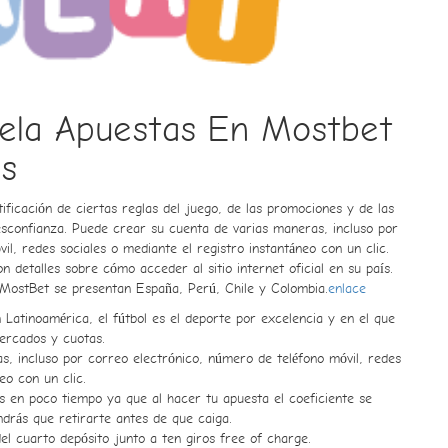
ela Apuestas En Mostbet
s
ntificación de ciertas reglas del juego, de las promociones y de las
sconfianza. Puede crear su cuenta de varias maneras, incluso por
l, redes sociales o mediante el registro instantáneo con un clic.
 detalles sobre cómo acceder al sitio internet oficial en su país.
 MostBet se presentan España, Perú, Chile y Colombia.
enlace
Latinoamérica, el fútbol es el deporte por excelencia y en el que
ercados y cuotas.
, incluso por correo electrónico, número de teléfono móvil, redes
eo con un clic.
os en poco tiempo ya que al hacer tu apuesta el coeficiente se
endrás que retirarte antes de que caiga.
el cuarto depósito junto a ten giros free of charge.