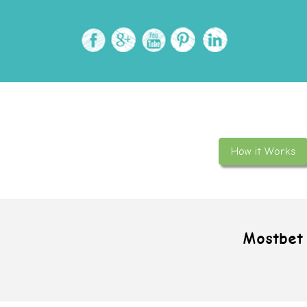
How it Works
Mostbet
You are here: