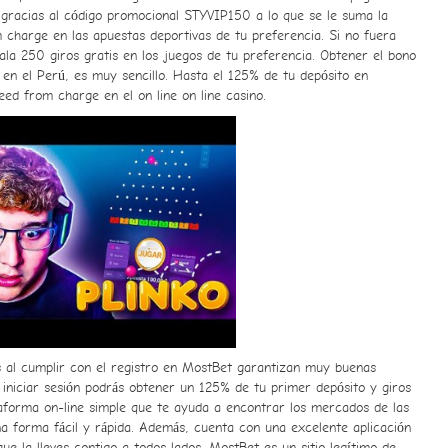
ir gracias al código promocional STYVIP150 a lo que se le suma la
 charge en las apuestas deportivas de tu preferencia. Si no fuera
la 250 giros gratis en los juegos de tu preferencia. Obtener el bono
en el Perú, es muy sencillo. Hasta el 125% de tu depósito en
ed from charge en el on line on line casino.
es al cumplir con el registro en MostBet garantizan muy buenas
e iniciar sesión podrás obtener un 125% de tu primer depósito y giros
aforma on-line simple que te ayuda a encontrar los mercados de las
a forma fácil y rápida. Además, cuenta con una excelente aplicación
e la lleves contigo a todos lados. MostBet es un sitio legítimo de