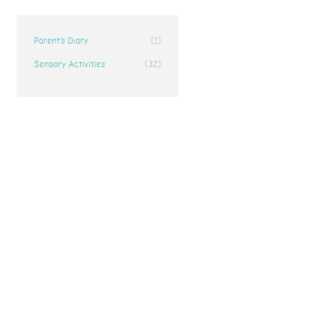
Parent’s Diary
(1)
Sensory Activities
(32)