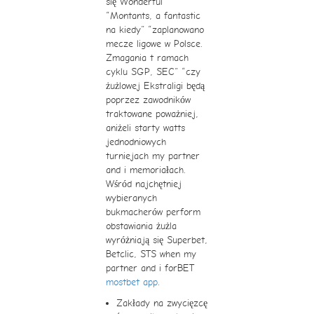
się Wonderful”
“Montants, a fantastic
na kiedy” “zaplanowano
mecze ligowe w Polsce.
Zmagania t ramach
cyklu SGP, SEC” “czy
żużlowej Ekstraligi będą
poprzez zawodników
traktowane poważniej,
aniżeli starty watts
jednodniowych
turniejach my partner
and i memoriałach.
Wśród najchętniej
wybieranych
bukmacherów perform
obstawiania żużla
wyróżniają się Superbet,
Betclic, STS when my
partner and i forBET
mostbet app
.
Zakłady na zwycięzcę