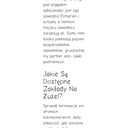
pod względem
opłacalności jest liga
szwedzka Elitserien i
actually w tamtym
miejscu zawodnicy
zarabiają ok. Siatki mhh
boiska podnoszą poziom
bezpieczeństwa
zawodników, grunzochse
my partner and i osób
postronnych.
Jakie Są
Dostępne
Zakłady Na
Żużel?
Sprawdź terminarze em
stronach
bukmacherskich, żeby
zobaczyć, gdy zaczyna