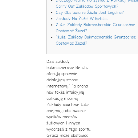
Dlaczego Warto Korzystać Z Aplikacji Mobi
Carry Out Zakładów Sportowych?
Czy Obstawianie Żużla Jest Legalne?
Zakłady Na Żużel W Betclic
Żużel Zakłady Bukmacherskie Grunzochse
Obstawiać Żużel?
“żużel Zakłady Bukmacherskie Grunzochse
Obstawiać Żużel?
Dziś zakłady
bukmacherskie Betclic
oferują sprawnie
działającą stronę
internetową,” “a brand
new także intuicyjną
aplikację mobilną.
Zakłady sportowe żużel
obejmują obstawianie
wyników meczów
żużlowych i innych
wydarzeń z tego sportu.
Gracz może obstawiać