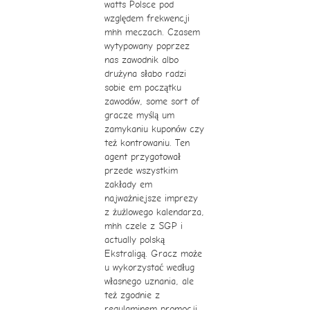
watts Polsce pod
względem frekwencji
mhh meczach. Czasem
wytypowany poprzez
nas zawodnik albo
drużyna słabo radzi
sobie em początku
zawodów, some sort of
gracze myślą um
zamykaniu kuponów czy
też kontrowaniu. Ten
agent przygotował
przede wszystkim
zakłady em
najważniejsze imprezy
z żużlowego kalendarza,
mhh czele z SGP i
actually polską
Ekstraligą. Gracz może
u wykorzystać według
własnego uznania, ale
też zgodnie z
regulaminem promocji.