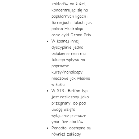
zakładów na żużel,
koncentrując się na
popularnych ligach i
turniejach, takich jak
polska Ekstraliga
oraz cykl Grand Prix.
W żadnej innej
dyscyplinie jedno
osłabienie nein ma
takiego wpływu na
poprawne
kursy/handicapy
meczowe jak właśnie
w żużlu.
W STS i Betfan typ
jest rozliczony jako
przegrany, bo pod
uwagę wzięto
wyłącznie pierwsze
your five startów.
Ponadto, dostępne są
również zakłady