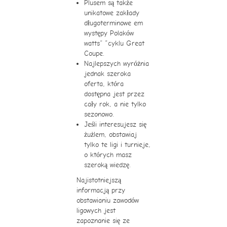
Plusem są także
unikatowe zakłady
długoterminowe em
występy Polaków
watts” “cyklu Great
Coupe.
Najlepszych wyróżnia
jednak szeroka
oferta, która
dostępna jest przez
cały rok, a nie tylko
sezonowo.
Jeśli interesujesz się
żużlem, obstawiaj
tylko te ligi i turnieje,
o których masz
szeroką wiedzę.
Najistotniejszą
informacją przy
obstawianiu zawodów
ligowych jest
zapoznanie się ze