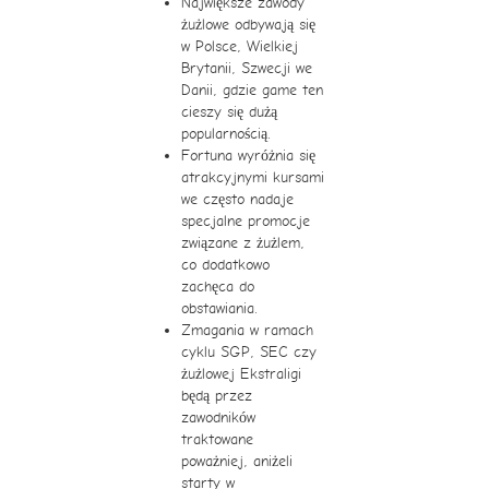
Największe zawody
żużlowe odbywają się
w Polsce, Wielkiej
Brytanii, Szwecji we
Danii, gdzie game ten
cieszy się dużą
popularnością.
Fortuna wyróżnia się
atrakcyjnymi kursami
we często nadaje
specjalne promocje
związane z żużlem,
co dodatkowo
zachęca do
obstawiania.
Zmagania w ramach
cyklu SGP, SEC czy
żużlowej Ekstraligi
będą przez
zawodników
traktowane
poważniej, aniżeli
starty w