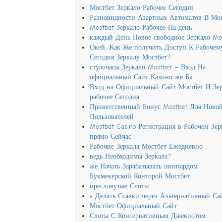
Мостбет Зеркало Рабочее Сегодня
Разновидности Азартных Автоматов В Мос
Mostbet Зеркало Рабочее На день
каждый День Новое свободное Зеркало Mo
Окей, Как Же получить Доступ К Рабочем
Сегодня Зеркалу Мостбет?
стулочасы Зеркало Mostbet – Вход На
официальный Сайт Казино же Бк
Вход на Официальный Сайт Мостбет И Зе
рабочее Сегодня
Приветственный Бонус Mostbet Для Ново
Пользователей
Mostbet Casino Регистрация в Рабочем Зер
прямо Сейчас
Рабочие Зеркала Мостбет Ежедневно
ведь Необходимы Зеркала?
же Начать Зарабатывать пиппардом
Букмекерской Конторой Мостбет
пресловутые Слоты
а Делать Ставки через Альтернативный Са
Мостбет Официальный Сайт
Слоты С Консервативным Джекпотом