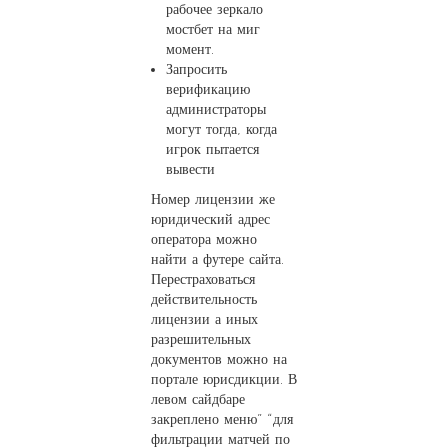
рабочее зеркало
мостбет на миг
момент.
Запросить
верификацию
администраторы
могут тогда, когда
игрок пытается
вывести
Номер лицензии же
юридический адрес
оператора можно
найти а футере сайта.
Перестраховаться
действительность
лицензии а иных
разрешительных
документов можно на
портале юрисдикции. В
левом сайдбаре
закреплено меню” “для
фильтрации матчей по