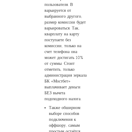
пользователя. В
варьируется от
выбранного другого,
размер комиссии будет
варьироваться. Так,
кварплату на карту
поступаете без
комиссии, только на
счет телефона она
может достигать 10%
от суммы. Стоит
отметить, только
администрация зеркала
БК «Мостбет»
выплачивает деньги
БЕЗ вычета
подоходного налога.
Также обширном
выборе способов
подключения к
оффшору, самым
простым остаётся