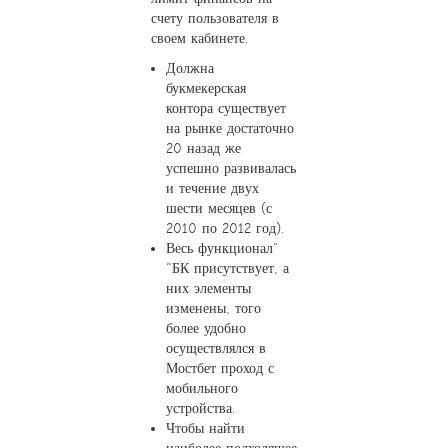
счету пользователя в
своем кабинете.
Должна
букмекерская
контора существует
на рынке достаточно
20 назад же
успешно развивалась
и течение двух
шести месяцев (с
2010 по 2012 год).
Весь функционал”
“БК присутствует, а
них элементы
изменены, того
более удобно
осуществлялся в
Мостбет проход с
мобильного
устройства.
Чтобы найти