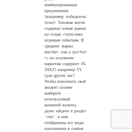
комбинированные
предложения
(например, победитель
тотал). Топовые матчи
содержат новые рынки
по голам, статистике,
игровым событиям. В
среднем, маржа
мостбет. сом а sportbet.
ru по основным
маркетам содержит 4%
(НХЛ) например 5%
(для другие лиг).
Чтобы пополнить свой
аккаунт силами
выберите
используемый
внешний валюты,
далее зайдите в раздел
“счет”, в нем
отображены все виды
пополнения и снятия