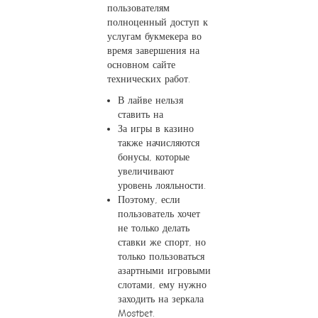
пользователям
полноценный доступ к
услугам букмекера во
время завершения на
основном сайте
технических работ.
В лайве нельзя
ставить на
За игры в казино
также начисляются
бонусы, которые
увеличивают
уровень лояльности.
Поэтому, если
пользователь хочет
не только делать
ставки же спорт, но
только пользоваться
азартными игровыми
слотами, ему нужно
заходить на зеркала
Mostbet.