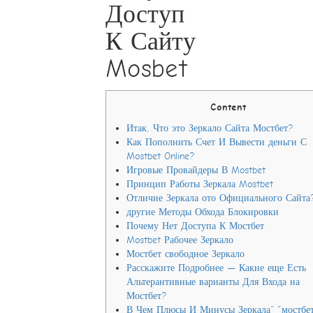
Доступ
К Сайту
Mosbet
Content
Итак, Что это Зеркало Сайта Мостбет?
Как Пополнить Счет И Вывести деньги С
Mostbet Online?
Игровые Провайдеры В Mostbet
Принцип Работы Зеркала Mostbet
Отличие Зеркала ото Официального Сайта
другие Методы Обхода Блокировки
Почему Нет Доступа К Мостбет
Mostbet Рабочее Зеркало
Мостбет свободное Зеркало
Расскажите Подробнее — Какие еще Есть
Альтерантивные варианты Для Входа на
Мостбет?
В Чем Плюсы И Минусы Зеркала” “мостбе