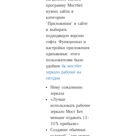
программу Мостбет,
нужно зайти в
категорию
“Приложения” в сайте
и выбирать
подходящую версию
софта. Функционал и
настройки приложения
одинаковые, этого
пользователям было
удобнее
бк мостбет
зеркало рабочее на
сегодня
.
Нему сожалению,
зеркала
«Лучше
использовать рабочее
зеркало Мост Бет,
меньше отдавать 13-
30% прибыли».
Создание обычных
условий” “для ставок