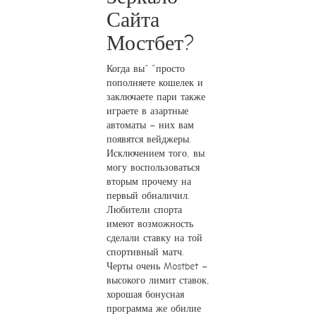
Сайта
Мостбет?
Когда вы” “просто
пополняете кошелек и
заключаете пари также
играете в азартные
автоматы – них вам
появятся вейджеры.
Исключением того, вы
могу воспользоваться
вторым прочему на
первый обналичил.
Любители спорта
имеют возможность
сделали ставку на той
спортивный матч.
Черты очень Mostbet –
высокого лимит ставок,
хорошая бонусная
программа же обилие