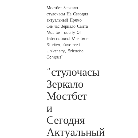
Мостбет Зеркало
стулочасы На Сегодня
актуальный Прямо
Сейчас Зеркало Сайта
Mostbe Faculty Of
International Maritime
Studies, Kasetsart
University, Sriracha
Campus”
“стулочасы
Зеркало
Мостбет
и
Сегодня
Актуальный