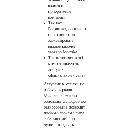
является
приоритетом
компании.
Так вот,
Роскомнадзор просто
не в состоянии
заблокировать
каждое рабочее
зеркало Мостбет.
Так позволяет в той
момент получить
доступ к
официальному сайту.
Актуальные ссылки на
рабочее зеркало
Mostbet регулярно
обновляются. Подобное
разнообразие позволит
любым игрокам найти
себе занятие” “по
душе, что делать