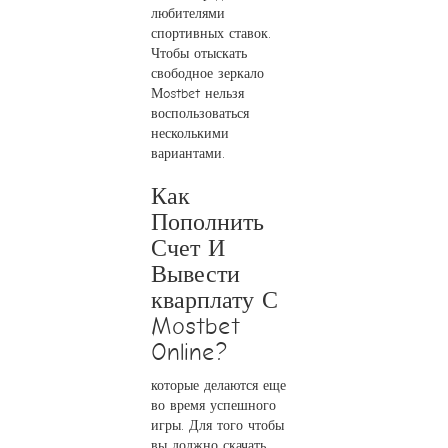
любителями
спортивных ставок.
Чтобы отыскать
свободное зеркало
Мostbet нельзя
воспользоваться
несколькими
вариантами.
Как
Пополнить
Счет И
Вывести
кварплату С
Mostbet
Online?
которые делаются еще
во время успешного
игры. Для того чтобы
вы должно скачать