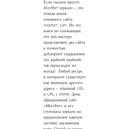
Если сказать просто,
MostBet зеркало – это
точная копия
основного сайта,
mostbet. com. Но это
вовсе не означающее,
что веб-мастера
представляют два сайта
а полностью
дублируют содержимое
(по крайней крайней,
так происходит не
всегда). Любой ресурс
в интернете существует
как минимум другого
адреса – обычный URL
и URL с WWW. День
официальный сайт
«МостБет» и его
стулочасы зеркало на
предполагают единую
систему заключения
пари. Одной из таких