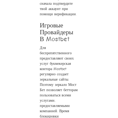
сначала подтвердите
твой аккаунт при
помощи верификации.
Игровые
Провайдеры
В Mostbet
Для
беспрепятственного
предоставляют своих
услуг букмекерская
контора Mostbet
регулярно создает
зеркальные сайты.
Поэтому зеркало Мост
Бет позволяет бетторам
пользоваться всеми
услугами,
предоставляемыми
компанией. Время
блокировки