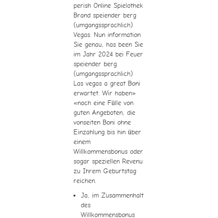
perish Online Spielothek
Brand speiender berg
(umgangssprachlich)
Vegas. Nun information
Sie genau, has been Sie
im Jahr 2024 bei Feuer
speiender berg
(umgangssprachlich)
Las vegas a great Boni
erwartet. Wir haben»
«noch eine Fülle von
guten Angeboten, die
vonseiten Boni ohne
Einzahlung bis hin über
einem
Willkommensbonus oder
sogar speziellen Revenu
zu Ihrem Geburtstag
reichen.
Ja, im Zusammenhalt
des
Willkommensbonus