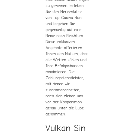
zu gewinnen. Erleben
Sie den Nervenkitzel
von Top-Casino-Boni
und begeben Sie
gegenseitig auf eine
Reise nach Reichtum.
Diese exklusiven
Angebote offerieren
Ihnen den Nutzen, dass
alle Wetten zählen und
Ihre Erfolgschancen
maximieren. Die
Zahlungsdienstleister,
mit denen wir
zusammenarbeiten,
nach sich ziehen uns
vor der Kooperation
genau unter die Lupe
genommen.
Vulkan Sin