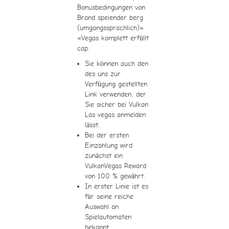
Bonusbedingungen von
Brand speiender berg
(umgangssprachlich)»
«Vegas komplett erfüllt
cap.
Sie können auch den
des uns zur
Verfügung gestellten
Link verwenden, der
Sie sicher bei Vulkan
Las vegas anmelden
lässt.
Bei der ersten
Einzahlung wird
zunächst ein
VulkanVegas Reward
von 100 % gewährt.
In erster Linie ist es
für seine reiche
Auswahl an
Spielautomaten
bekannt.