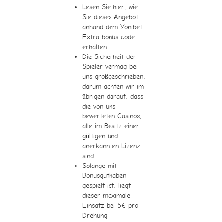
Lesen Sie hier, wie
Sie dieses Angebot
anhand dem Yonibet
Extra bonus code
erhalten.
Die Sicherheit der
Spieler vermag bei
uns großgeschrieben,
darum achten wir im
übrigen darauf, dass
die von uns
bewerteten Casinos,
alle im Besitz einer
gültigen und
anerkannten Lizenz
sind.
Solange mit
Bonusguthaben
gespielt ist, liegt
dieser maximale
Einsatz bei 5€ pro
Drehung.