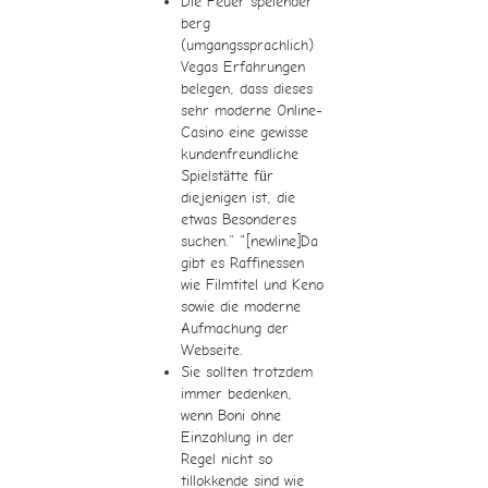
Die Feuer speiender
berg
(umgangssprachlich)
Vegas Erfahrungen
belegen, dass dieses
sehr moderne Online-
Casino eine gewisse
kundenfreundliche
Spielstätte für
diejenigen ist, die
etwas Besonderes
suchen.” “[newline]Da
gibt es Raffinessen
wie Filmtitel und Keno
sowie die moderne
Aufmachung der
Webseite.
Sie sollten trotzdem
immer bedenken,
wenn Boni ohne
Einzahlung in der
Regel nicht so
tillokkende sind wie