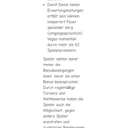
Damit Deine hohen
Erwartungshaltungen
erfüllt sein können,
kooperiert Feuer
speiender berg
(umgangssprachlich)
Vegas momentan
durch mehr als 62
Spieleherstellern.
Spieler sollten daher
immer die
Bonusbedingungen
lesen, bevor sie einen
Bonus beanspruchen.
Durch regelmäßige
Turniere und
Wettbewerbe haben die
Spieler auch die
Möglichkeit, gegen
andere Spieler
anzutreten und
zusätzliche Belohnungen