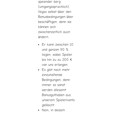
speiender berg
(umgangssprachlich)
Vegas selbst über den
Bonusbedingungen über
beschäftigen, denn sie
können sich
zwischenzeitlich auch
ändern.
Er kann zwischen 10
und ganzen 90 %
liegen, wobei Spieler
bis hin zu zu 200 €
von uns erlangen.
Es gibt noch mehr
einzuhaltende
Bedingungen, denn
immer so sonst
werden allesamt
Bonusguthaben aus
unserem Spielerkonto
gelöscht.
Nein, in diesem