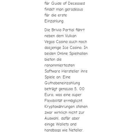
für Guide of Deceased
findet man geradeaus
für die erste
Einzahlung.
Die Brivio Partial führt
neben dem Vulkan
Vegas Casino auch noch
dasjenige Ice Casino. In
beiden Online Spielhallen
bieten die
renommiertesten
Software Hersteller ihre
Spiele an. Eine
Guthabeneinzahlung
beträgt genauso 5, 00
Euro, was eine super
Flexibilität ermöglicht.
Kryptowährungen stehen
zwar wirklich nicht zur
Auswahl, dafür aber
einige Wallets and
handbags wie Neteller.