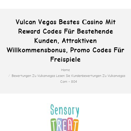
Vulcan Vegas Bestes Сasino Mit
Reward Codes Für Bestehende
Kunden, Attraktiven
Willkommensbonus, Promo Codes Für
Freispiele
You are here:
Home
Bewertungen Zu Vulkanvegas Lesen Sie Kundenbewertungen Zu Vulkanvegas
Com - 804