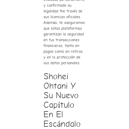
y confirmado su
legalidad the través de
sus licencias oficiales.
Además, te aseguramos
que estas plataformas
garantizan la seguridad
en tus transacciones
financieras, tanto en
pagos como en retiros,
y en la protección de
sus datos personales.
Shohei
Ohtani Y
Su Nuevo
Capítulo
En El
Escándalo