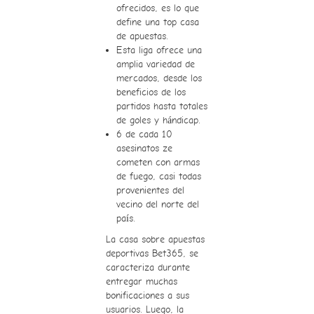
ofrecidos, es lo que
define una top casa
de apuestas.
Esta liga ofrece una
amplia variedad de
mercados, desde los
beneficios de los
partidos hasta totales
de goles y hándicap.
6 de cada 10
asesinatos ze
cometen con armas
de fuego, casi todas
provenientes del
vecino del norte del
país.
La casa sobre apuestas
deportivas Bet365, se
caracteriza durante
entregar muchas
bonificaciones a sus
usuarios. Luego, la