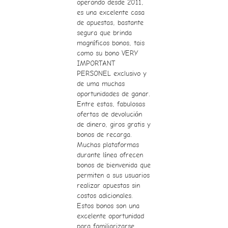
operando desde 2011,
es una excelente casa
de apuestas, bastante
segura que brinda
magníficos bonos, tais
como su bono VERY
IMPORTANT
PERSONEL exclusivo y
de uma muchas
oportunidades de ganar.
Entre estas, fabulosas
ofertas de devolución
de dinero, giros gratis y
bonos de recarga.
Muchas plataformas
durante línea ofrecen
bonos de bienvenida que
permiten a sus usuarios
realizar apuestas sin
costos adicionales.
Estos bonos son una
excelente oportunidad
para familiarizarse