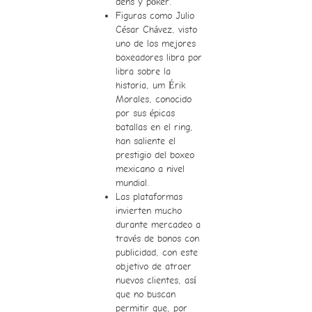
dens y póker.
Figuras como Julio
César Chávez, visto
uno de los mejores
boxeadores libra por
libra sobre la
historia, um Érik
Morales, conocido
por sus épicas
batallas en el ring,
han saliente el
prestigio del boxeo
mexicano a nivel
mundial.
Las plataformas
invierten mucho
durante mercadeo a
través de bonos con
publicidad, con este
objetivo de atraer
nuevos clientes, así
que no buscan
permitir que, por