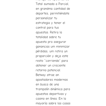
Total sumado a Parcial,
en grandma cantidad de
deportes, permitiéndote
personalizar tu
estrategia y tener el
control para tus
apuestas. Retira la
totalidad sobre tu
apuesta pra asegurar
ganancias um minimizar
pérdidas, um retira un
proporción y deja este
resto “corriendo” para
obtener un creciente
retorno potencial.
Betway atrae an
apostadores modernos
en busca de una
trampolín dinámica para
apuestas deportivas y
casino en línea. En la
mayoría sobre las casas