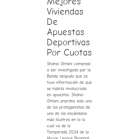
Mejores
Viviendas
De
Apuestas
Deportivas
Por Cuotas
Shohei Ohtani comenzó
a ser investigado por la
Banda después que ze
tuvo información de que
se habría involucrado
en apuestas. Shohei
Ohtani anordna sido uno
de los protagonistas de
uno de los escándalos
más illustres en lo la
cual va de la
Temporada 2024 de la
Major League Baseball