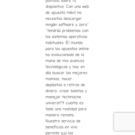
pantalla sobre tu
dispositivo. Con una web
de apuesta móvil no
necesitas descargar
ningún software y zero”
“tendrás problemas con
los sistemas operativos
habituales. El mundo
para las apuestas online
ha evolucionado de la
mano de mis avances
tecnológicos y hoy en
día buscar los mejores
momios, hacer
depósitos o retiros de
dinero, crear boletos y
manejar technische
universit?t cuenta es
toda una realidad para
manera remota.
Nuestro servicio de
beneficios en vivo
permite ajo los