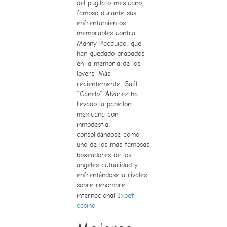
del pugilato mexicano,
famoso durante sus
enfrentamientos
memorables contra
Manny Pacquiao, que
han quedado grabados
en la memoria de los
lovers. Más
recientemente, Saúl
“Canelo” Álvarez ha
llevado la pabellon
mexicana con
inmodestia,
consolidándose como
uno de los mas famosas
boxeadores de los
angeles actualidad y
enfrentándose a rivales
sobre renombre
internacional
1xbet
casino
.