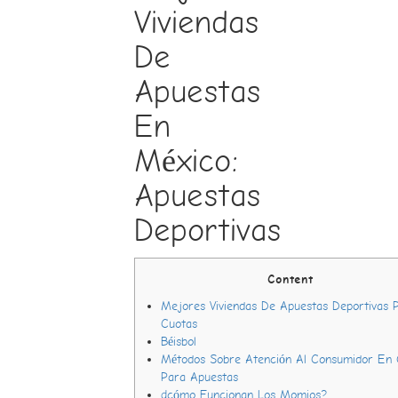
Viviendas
De
Apuestas
En
México:
Apuestas
Deportivas
Content
Mejores Viviendas De Apuestas Deportivas 
Cuotas
Béisbol
Métodos Sobre Atención Al Consumidor En 
Para Apuestas
¿cómo Funcionan Los Momios?