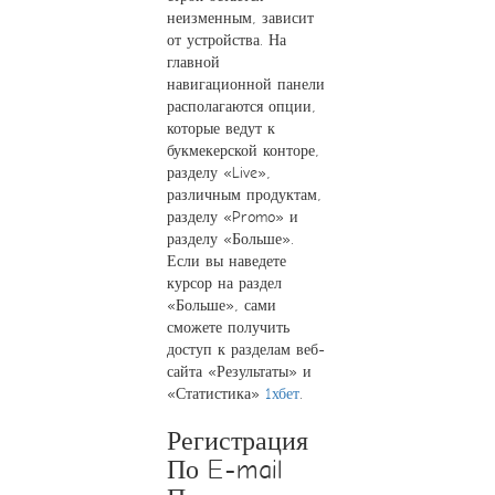
неизменным, зависит
от устройства. На
главной
навигационной панели
располагаются опции,
которые ведут к
букмекерской конторе,
разделу «Live»,
различным продуктам,
разделу «Promo» и
разделу «Больше».
Если вы наведете
курсор на раздел
«Больше», сами
сможете получить
доступ к разделам веб-
сайта «Результаты» и
«Статистика»
1хбет
.
Регистрация
По E-mail