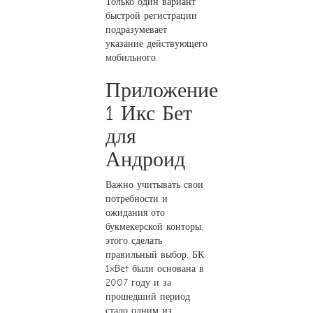
Только один вариант
быстрой регистрации
подразумевает
указание действующего
мобильного.
Приложение
1 Икс Бет
для
Андроид
Важно учитывать свои
потребности и
ожидания ото
букмекерской конторы,
этого сделать
правильный выбор. БК
1xBet были основана в
2007 году и за
прошедший период
стало одним из