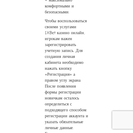
– максимально
комфортными и
безопасными.
Чтобы воспользоваться
своими услугами
1XBet казино онлайн,
игрокам важен
зарегистрировать
учетную запись. Для
создания личная
кабинета необходимо
нажать кнопку
«Регистрация» а
правом углу экрана.
После появления
формы регистрации
новичкам осталось
определиться с
подходящего способом
регистрации аккаунта и
указать обязательные
личные данные.