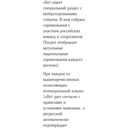
xBet имеет
специальный раздел с
киберспортивными
события. В нем собрана
соревнования с
участием российских
команд и спортсменов
(Раздел отображает
актуальные
национальные
соревнования каждого
региона).
При каждом из
вышеперечисленных
позволяющих
потенциальный клиент
1xBet дает согласие с
правилами и
условиями компании, а
регрессной
автоматически
подтверждает