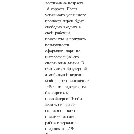
достижение возраста
18 коросса. После
успешного успешного
процесса игрок будет
свободно входить а
свой рабочий
приемную и получать
возможности
оформлять пари на
интересующие его
спортивные матчи. В
отличие от браузерной
а мобильной версии,
мобильное приложение
1хБет не подвергается
блокировкам
провайдеров. Чтобы
делать ставки со
смартфона, вас не
придется искать
рабочее зеркало а
подключать VPN.