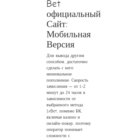
Bet
официальный
Сайт:
Мобильная
Версия
Дли вывода другим
способом, достаточно
сделать с него
минимальное
пополнение. Скорость
зачисления — от 1-2
минут до 24 часов в
зависимости от
выбранного метода.
1xBet, помимо БК,
включая казино и
онлайн-покер, поэтому
оператор понимает
сложности с