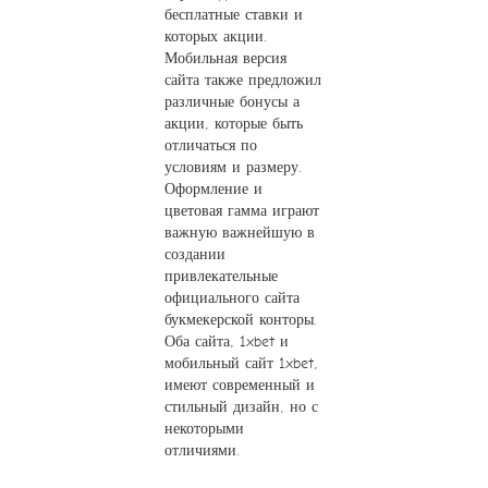
бесплатные ставки и
которых акции.
Мобильная версия
сайта также предложил
различные бонусы а
акции, которые быть
отличаться по
условиям и размеру.
Оформление и
цветовая гамма играют
важную важнейшую в
создании
привлекательные
официального сайта
букмекерской конторы.
Оба сайта, 1xbet и
мобильный сайт 1xbet,
имеют современный и
стильный дизайн, но с
некоторыми
отличиями.