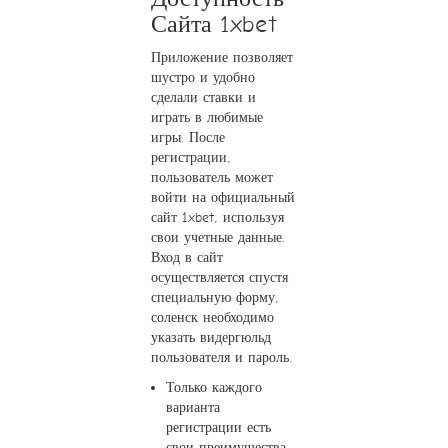
Сайта 1xbet
Приложение позволяет
шустро и удобно
сделали ставки и
играть в любимые
игры. После
регистрации,
пользователь может
войти на официальный
сайт 1xbet, используя
свои учетные данные.
Вход в сайт
осуществляется спустя
специальную форму,
соленск необходимо
указать видергюльд
пользователя и пароль.
Только каждого
варианта
регистрации есть
свои преимущества,