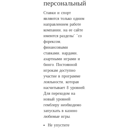
персональный
Ставки и спорт
являются только одним
направлением работе
компании, на ее сайте
имеются разделы” “со
форексом,
финансовыми
ставками, нардами,
азартными играми и
бинго. Постоянной
игрокам доступно
участие в программе
лояльности, которая
насчитывает 8 уровней.
Для переходом на
новый уровней
гемблеру необходимо
запускать в казино
любимые игры.
Не упустите