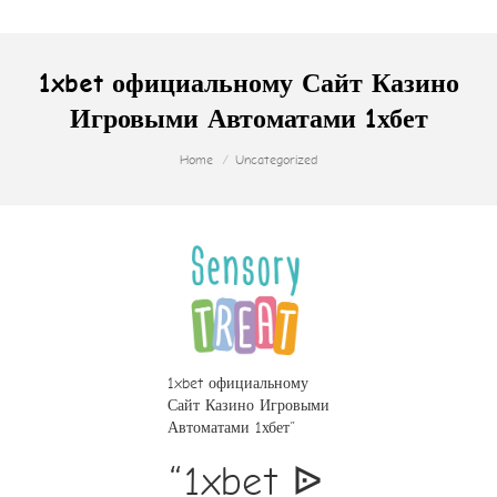
1xbet официальному Сайт Казино
Игровыми Автоматами 1хбет
You are here:
Home
Uncategorized
1xbet официальному
Сайт Казино Игровыми
Автоматами 1хбет”
“1xbet ᐉ