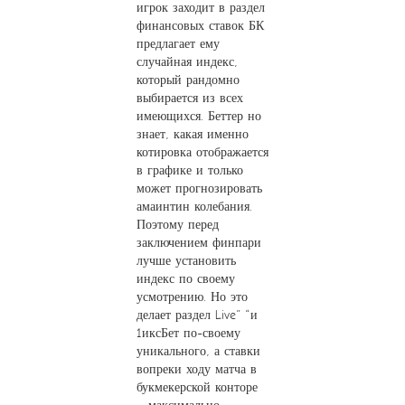
игрок заходит в раздел
финансовых ставок БК
предлагает ему
случайная индекс,
который рандомно
выбирается из всех
имеющихся. Беттер но
знает, какая именно
котировка отображается
в графике и только
может прогнозировать
амаинтин колебания.
Поэтому перед
заключением финпари
лучше установить
индекс по своему
усмотрению. Но это
делает раздел Live” “и
1иксБет по-своему
уникального, а ставки
вопреки ходу матча в
букмекерской конторе