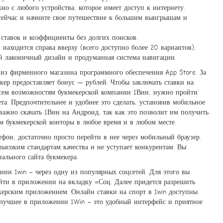
о с любого устройства, которое имеет доступ к интернету.
сейчас и начните свое путешествие к большим выигрышам и
 ставок и коэффициенты без долгих поисков.
находится справа вверху (всего доступно более 20 вариантов).
 лаконичный дизайн и продуманная система навигации.
из фирменного магазина программного обеспечения App Store. За
ер предоставляет бонус — рублей. Чтобы заключать ставки на
всем возможностям букмекерской компании 1Вин, нужно пройти
та. Предпочтительнее и удобнее это сделать, установив мобильное
ажно скачать 1Вин на Андроид, так как это позволит им получить
м букмекерской конторы в любое время и в любом месте.
тфон, достаточно просто перейти в нее через мобильный браузер.
высоким стандартам качества и не уступает конкурентам. Вы
ального сайта букмекера.
ии 1win – через одну из популярных соцсетей. Для этого вы
ейти в приложении на вкладку «Соц. Далее придется разрешить
ерским приложением. Онлайн ставки на спорт в 1win доступны
 лучшее в приложении 1Win – это удобный интерфейс и приятное