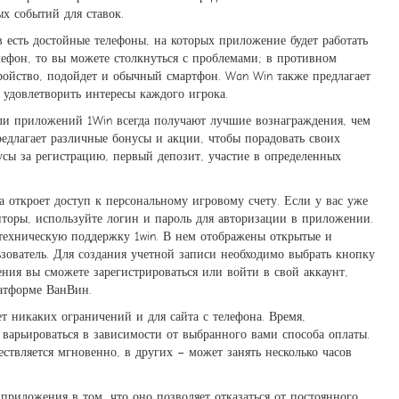
х событий для ставок.
есть достойные телефоны, на которых приложение будет работать
елефон, то вы можете столкнуться с проблемами; в противном
ройство, подойдет и обычный смартфон. Wan Win также предлагает
 удовлетворить интересы каждого игрока.
ели приложений 1Win всегда получают лучшие вознаграждения, чем
едлагает различные бонусы и акции, чтобы порадовать своих
сы за регистрацию, первый депозит, участие в определенных
а откроет доступ к персональному игровому счету. Если у вас уже
онторы, используйте логин и пароль для авторизации в приложении.
в техническую поддержку 1win. В нем отображены открытые и
ьзователь. Для создания учетной записи необходимо выбрать кнопку
ния вы сможете зарегистрироваться или войти в свой аккаунт,
латформе ВанВин.
 никаких ограничений и для сайта с телефона. Время,
 варьироваться в зависимости от выбранного вами способа оплаты.
ствляется мгновенно, в других – может занять несколько часов
приложения в том, что оно позволяет отказаться от постоянного