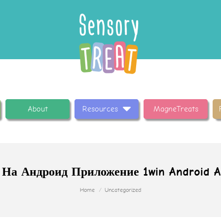
About
Resources
MagneTreats
 На Андроид Приложение 1win Android 
Home
Uncategorized