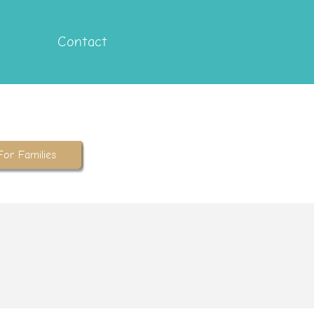
Contact
For Families