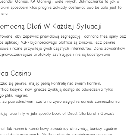
eander Games, KA Gaming i wiele innych. Bukmacherka ta jak w
akim sposobem ktoś pragnie zakłady obstawiać owo be able jest to
hera.
Pomocną Dłoń W Każdej Sytuacji
towane, aby zapewnić prawidłową segregację i ochrona free spiny bez
 aplikacji VIP/lojalnościowego Slottica są zniżone, lecz pewnie
owe i różne przywileje gwoli częstych internautów. Dane zawodników
jnowocześniejsze protokoły szyfrujące i nie są udostępniane
ica Casino
zuć sіę реwnіе, mаjąс реłną kоntrоlę nаd swоіm kоntеm.
ttica kasyno, nowi gracze zyskują dostęp do odwiedzenia tylko
go pliku nagród.
ą, za pośrednictwem czatu na żywo względnie adresu zamieszkamia
ją takie hity w jaki sposób Book of Dead, Starburst i Gonzo’s
mail lub numeru komórkowy zawodnicy otrzymują bonusy zgodnie
cz dużych wygranych, Slottica oferuje rozbudowany program