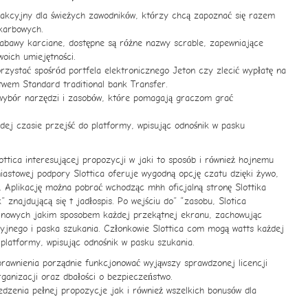
rakcyjny dla świeżych zawodników, którzy chcą zapoznać się razem
karbowych.
 zabawy karciane, dostępne są różne nazwy scrable, zapewniające
oich umiejętności.
rzystać spośród portfela elektronicznego Jeton czy zlecić wypłatę na
ctwem Standard traditional bank Transfer.
 wybór narzędzi i zasobów, które pomagają graczom grać
dej czasie przejść do platformy, wpisując odnośnik w pasku
lottica interesującej propozycji w jaki to sposób i również hojnemu
stowej podpory Slottica oferuje wygodną opcję czatu dzięki żywo,
. Aplikację można pobrać wchodząc mhh oficjalną stronę Slottika
” znajdującą się t jadłospis. Po wejściu do” “zasobu, Slotica
a nowych jakim sposobem każdej przekątnej ekranu, zachowując
cyjnego i paska szukania. Członkowie Slottica com mogą watts każdej
 platformy, wpisując odnośnik w pasku szukania.
prawnienia porządnie funkcjonować wyjąwszy sprawdzonej licencji
anizacji oraz dbałości o bezpieczeństwo.
dzenia pełnej propozycje jak i również wszelkich bonusów dla