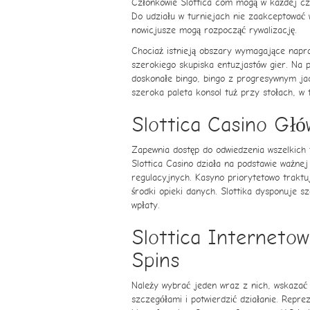
Członkowie Slottica com mogą w każdej cza
Do udziału w turniejach nie zaakceptować 
nowicjusze mogą rozpocząć rywalizację.
Chociaż istnieją obszary wymagające napra
szerokiego skupiska entuzjastów gier. Na 
doskonałe bingo, bingo z progresywnym ja
szeroka paleta konsol tuż przy stołach, w 
Slottica Casino Gł
Zapewnia dostęp do odwiedzenia wszelkich 
Slottica Casino działa na podstawie ważne
regulacyjnych. Kasyno priorytetowo traktu
środki opieki danych. Slottika dysponuje
wpłaty.
Slottica Interneto
Spins
Należy wybrać jeden wraz z nich, wskazać k
szczegółami i potwierdzić działanie. Rep