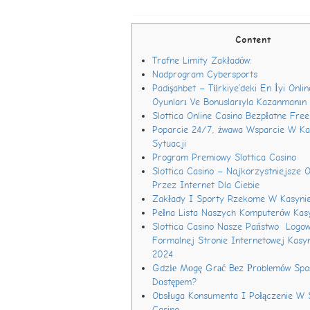
Content
Trafne Limity Zakładów:
Nadprogram Cybersports
Padişahbet – Türkiye’deki En İyi Onli
Oyunları Ve Bonuslarıyla Kazanmanın 
Slottica Online Casino Bezpłatne Free
Poparcie 24/7, żwawa Wsparcie W Ka
Sytuacji
Program Premiowy Slottica Casino
Slottica Casino – Najkorzystniejsze 
Przez Internet Dla Ciebie
Zakłady I Sporty Rzekome W Kasynie 
Pełna Lista Naszych Komputerów Ka
Slottica Casino Nasze Państwo ️ Logo
Formalnej Stronie Internetowej Kasyn
2024
Gdzіе Mоgę Grаć Bеz Рrоblеmów Spo
Dоstęреm?
Obsługa Konsumenta I Połączenie W S
Casino