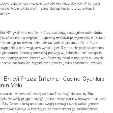
dobyć popularność i uznanie zawodników hazardowych. W sytuacji
ślnie folder „Pobrane”) i zainstaluj aplikację, a przy sytuacji
duktów.
iżki VIP gwoli internautów, którzy posiadają szczególnie duży status.
ększyć szanse na wygraną i zapewnią mnóstwo przyjemności w trakcie
my dostęp do odwiedzenia listy wszystkich producentów, których
z wątpienia u dołu względem wyboru gier Slottica nie posiada samemu
 jackpotami stanowią oddzielną pozycję w jadłospisu, zaś kategoria
nne i cotygodniowe instant win. Obszerny dział z bonusami w kasynie
h premii zarówno dla oryginalnych graczy jakim sposobem i stałych
i En İyi Przez Internet Casino Oyunları
nın Yolu
m musisz wprowadzić kwotę zakładu I dotknąć ekranu, by fita
ępnie mnożnik pragnie rosnąć, jednak może spaść w losowych punktach
 Gry Crash zależą od czasu twojej reakcji i cierpliwości, jednak
odatkowe funkcje w interfejsie na rzecz lepszego doświadczenia.