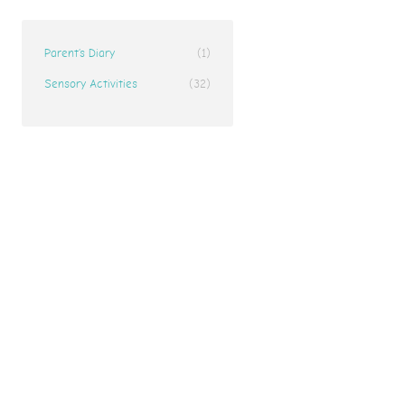
Parent’s Diary
(1)
Sensory Activities
(32)