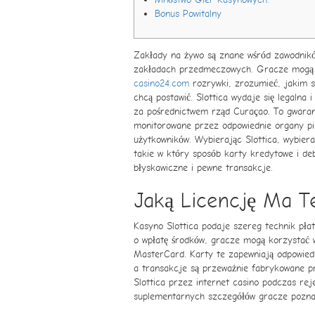
Bonus Powitalny
Zakłady na żywo są znane wśród zawodników
zakładach przedmeczowych. Gracze mogą 
casino24.com
rozrywki, zrozumieć, jakim s
chcą postawić. Slottica wydaje się legalna
za pośrednictwem rząd Curaçao. To gwarant
monitorowane przez odpowiednie organy pi
użytkowników. Wybierając Slottica, wybier
takie w który sposób karty kredytowe i deb
błyskawiczne i pewne transakcje.
Jaką Licencję Ma T
Kasyno Slottica podaje szereg technik pła
o wpłatę środków, gracze mogą korzystać 
MasterCard. Karty te zapewniają odpowiedn
a transakcje są przeważnie fabrykowane p
Slottica przez internet casino podczas rej
suplementarnych szczegółów gracze poznaj