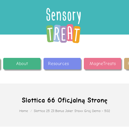
About
Resources
MagneTreats
Slottica 66 Oficjalną Stronę
Home
Slottica 25 Zł Bonus Joker Staxx Graj Demo - 502