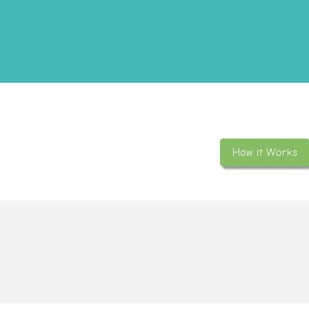
How it Works
You are here: