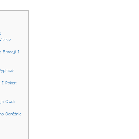
a
ielkie
ne Emocji I
ypłacić
 I Poker:
ja Gwoli
no Odróżnia