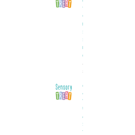
Casino:
Türkiyede
9000den
Fazla
Slot
Sunan
Resmi
Casino
August 1,
2025
Mostbet
AZ
Yükləmək
Üçün
Minimum
Sistem
Tələbləri