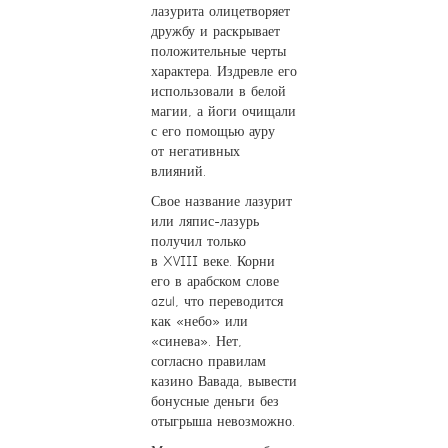
лазурита олицетворяет
дружбу и раскрывает
положительные черты
характера. Издревле его
использовали в белой
магии, а йоги очищали
с его помощью ауру
от негативных
влияний.
Свое название лазурит
или ляпис-лазурь
получил только
в XVIII веке. Корни
его в арабском слове
azul, что переводится
как «небо» или
«синева». Нет,
согласно правилам
казино Вавада, вывести
бонусные деньги без
отыгрыша невозможно.