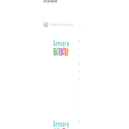
игроков.
Related posts
Resmi
Web
Sitesinde
Pinco
Gazino
On The
Internet
Türkiye
August 1,
2025
Pinco