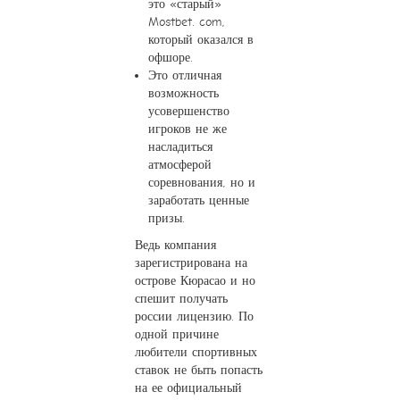
это «старый»
Mostbet. com,
который оказался в
офшоре.
Это отличная
возможность
усовершенство
игроков не же
насладиться
атмосферой
соревнования, но и
заработать ценные
призы.
Ведь компания
зарегистрирована на
острове Кюрасао и но
спешит получать
россии лицензию. По
одной причине
любители спортивных
ставок не быть попасть
на ее официальный