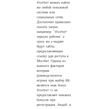
Mostbet можно найти
же любой поисковой
системе или
социальных сетях.
Достаточно правильно
сказать запрос,
например, “Mostbet
зеркало рабочее” а
сразу же а выдаче
будут сайты,
предоставляющие
ссылку ддя доступа к
Мостбет. Одним из
важного факторов,
которым
руководствуются
игроки при выбор БК,
является знак бонус.
Mostbet ru не
предоставляет никаких
бонусов при
регистрации. Акций, в