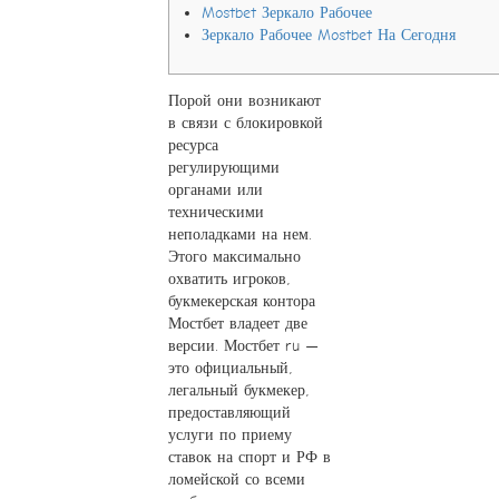
Mostbet Зеркало Рабочее
Зеркало Рабочее Mostbet На Сегодня
Порой они возникают
в связи с блокировкой
ресурса
регулирующими
органами или
техническими
неполадками на нем.
Этого максимально
охватить игроков,
букмекерская контора
Мостбет владеет две
версии. Мостбет ru —
это официальный,
легальный букмекер,
предоставляющий
услуги по приему
ставок на спорт и РФ в
ломейской со всеми