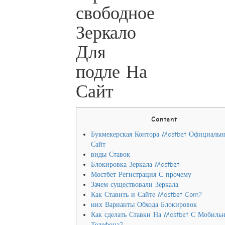
свободное
Зеркало
Для
подле На
Сайт
Content
Букмекерская Контора Mostbet Официаль
Сайт
виды Ставок
Блокировка Зеркала Mostbet
Мостбет Регистрация С прочему
Зачем существовали Зеркала
Как Ставить и Сайте Mostbet Com?
них Варианты Обхода Блокировок
Как сделать Ставки На Mostbet С Мобиль
Телефона?