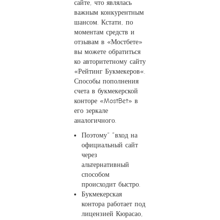
сайте, что являлась
важным конкурентным
шансом. Кстати, по
моментам средств и
отзывам в «Мостбете»
вы можете обратиться
ко авторитетному сайту
«Рейтинг Букмекеров«.
Способы пополнения
счета в букмекерской
конторе «MostBet» в
его зеркале
аналогичного.
Поэтому” “вход на
официальный сайт
через
альтернативный
способом
происходит быстро.
Букмекерская
контора работает под
лицензией Кюрасао,