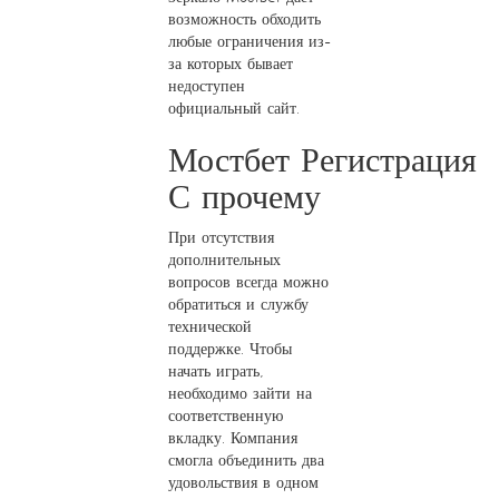
возможность обходить
любые ограничения из-
за которых бывает
недоступен
официальный сайт.
Мостбет Регистрация
С прочему
При отсутствия
дополнительных
вопросов всегда можно
обратиться и службу
технической
поддержке. Чтобы
начать играть,
необходимо зайти на
соответственную
вкладку. Компания
смогла объединить два
удовольствия в одном