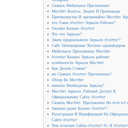
Скачать Мобильное Приложение
Мостбет Бонусы, Акции И Промокоды
Преимущества И чрезвычайно Мостбет Зер
что Такое Mostbet Зеркало Рабочее?
Онлайн Казино Mostbet
Что что Зеркало?
Зачем предназначено Зеркало Mostbet?
Сайт Заблокирован Хостинг-провайдером
Мобильное Приложение Мостбет
Mostbet Казино Зеркало рабочее
особенности Зеркала Мостбет
Как Делать Ставки?
же Скачать Mostbet Приложение?
Обзор Бк Мостбет
именно Необходимы Зеркала?
Мостбет Зеркало: Рабочий Доступ К
Официальному Сайту Mostbet
Скачать Мостбет: Приложение На Android 
Законно разве Казино Mostbet?
Регистрация И Верификация На Официал
Сайте Mostbet
Чем отличии Сайты Mostbet Ru И Mostbe