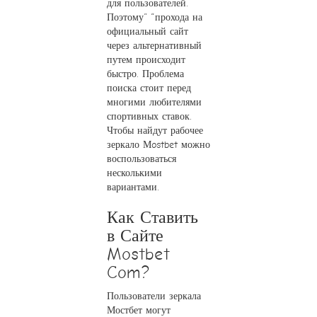
для пользователей.
Поэтому” “прохода на
официальный сайт
через альтернативный
путем происходит
быстро. Проблема
поиска стоит перед
многими любителями
спортивных ставок.
Чтобы найдут рабочее
зеркало Мostbet можно
воспользоваться
несколькими
вариантами.
Как Ставить
в Сайте
Mostbet
Com?
Пользователи зеркала
Мостбет могут