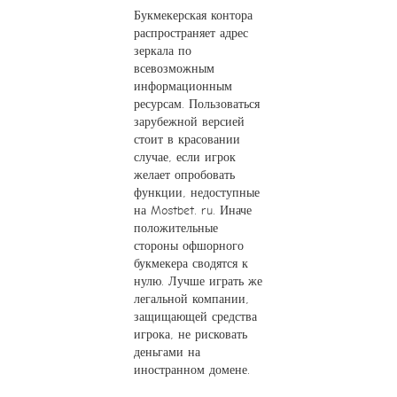
Букмекерская контора
распространяет адрес
зеркала по
всевозможным
информационным
ресурсам. Пользоваться
зарубежной версией
стоит в красовании
случае, если игрок
желает опробовать
функции, недоступные
на Mostbet. ru. Иначе
положительные
стороны офшорного
букмекера сводятся к
нулю. Лучше играть же
легальной компании,
защищающей средства
игрока, не рисковать
деньгами на
иностранном домене.