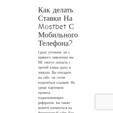
Как делать
Ставки На
Mostbet С
Мобильного
Телефона?
Сразу уточним, не с
прямого заявлению вы
НЕ смогут попасть с
третий клика сразу в
зеркало. Вы попадете
на сайт, он готов
поделиться ссылкой. Но
среди партнеров
проекта,
подыскивающих
рефералов, вы также
можете наткнуться на
фишинговый сайт. Его