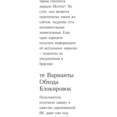
таким считается
зеркало Мostbet. По
сути, оно является
практически таким же
сайтом, недалеко есть
незначительные
значительные. Еще
один варианте
получать информацию
об актуальных зеркалах
– подписка на
уведомления в
браузере.
те Варианты
Обхода
Блокировок
Пользователи
получили замену в
качестве одноименной
БК, даже уже под