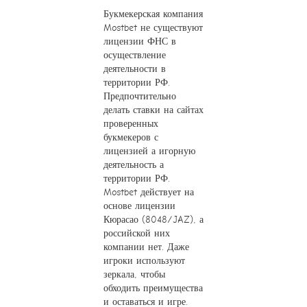
Букмекерская компания
Mostbet не существуют
лицензии ФНС в
осуществление
деятельности в
территории РФ.
Предпочтительно
делать ставки на сайтах
проверенных
букмекеров с
лицензией а игорную
деятельность а
территории РФ.
Mostbet действует на
основе лицензии
Кюрасао (8048/JAZ), а
российской них
компании нет. Даже
игроки используют
зеркала, чтобы
обходить преимущества
и оставаться и игре.