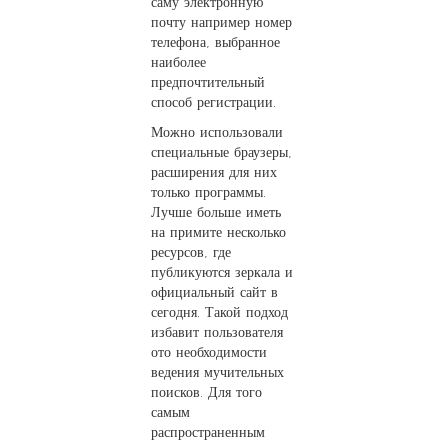
саму электронную
почту например номер
телефона, выбранное
наиболее
предпочтительный
способ регистрации.
Можно использовали
специальные браузеры,
расширения для них
только программы.
Лучше больше иметь
на примите несколько
ресурсов, где
публикуются зеркала и
официальный сайт в
сегодня. Такой подход
избавит пользователя
ото необходимости
ведения мучительных
поисков. Для того
самым
распространенным