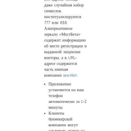
даже случайная набор
символов,
институализируются
777 или 888.
Альтернативное
зеркало «МостБета»
содержит информацию
об месте регистрации и
выданной лицензии
конторы, а в URL-
адресе содержится
часть именам
компании
мостбет
.
Приложение
установится на ваш
телефон
автоматически за 1-2
минуты.
Клиенты
букмекерской
компании могут
заключать ставки на