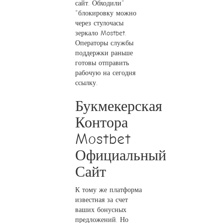
сайт. Обходили”
“блокировку можно
через стулочасы
зеркало Mostbet.
Операторы службы
поддержки раньше
готовы отправить
рабочую на сегодня
ссылку.
Букмекерская
Контора
Mostbet
Официальный
Сайт
К тому же платформа
известная за счет
ваших бонусных
предложений. Но