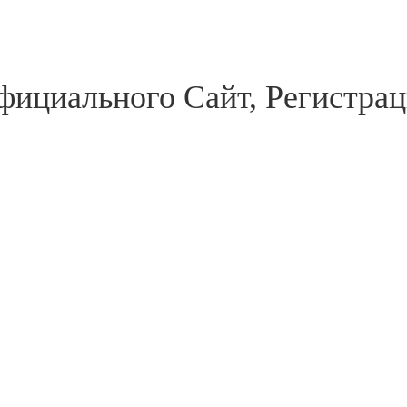
фициального Сайт, Регистра