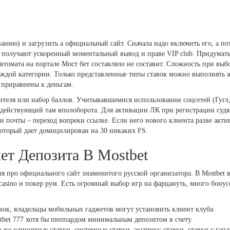
ванию) и загрузить а официальный сайт. Сначала надо включить его, а по
 получают ускоренный моментальный вывод и праве VIP club. Придумат
втомата на портале Мост бет составляло не составит. Сложность при выб
аждой категории. Только представленные типы ставок можно выполнять 
 приравнены к деньгам.
теля или набор баллов. Учитывавшимися использовании соцсетей (Гугл
 действующий там вполоборота. Для активации ЛК при регистрации судя
ии почты – переход вопреки ссылке. Если него нового клиента разве акт
который дает домицилирован на 30 никаких FS.
т Депозита В Mostbet
 про официального сайт знаменитого русской организатора. В Mostbet в
casino и покер рум. Есть огромный выбор игр на фарцануть, много бонус
вок, владельцы мобильных гаджетов могут установить клиент клуба.
stbet 777 хотя бы пиппардом минимальным депозитом в счету.
 же одиночные ставки, системные ставки, экспресс-ставки, ставки с ган