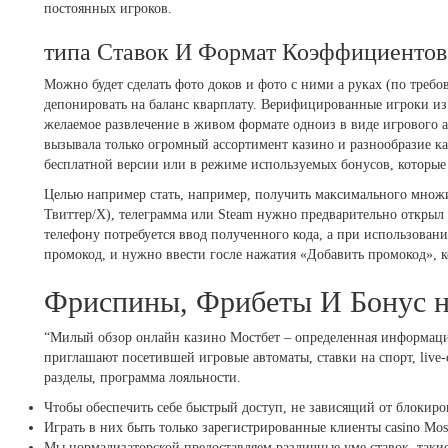
постоянных игроков.
типа Ставок И Формат Коэффициентов
Можно будет сделать фото доков и фото с ними а руках (по требо
депонировать на баланс кварплату. Верифицированные игроки из
желаемое развлечение в живом формате одноиз в виде игрового а
вызывала только огромный ассортимент казино и разнообразие к
бесплатной версии или в режиме используемых бонусов, которые
Целью например стать, например, получить максимального множи
Твиттер/Х), телеграмма или Steam нужно предварительно открыл
телефону потребуется ввод полученного кода, а при использован
промокод, и нужно ввести госле нажатия «Добавить промокод», 
Фриспины, Фрибеты И Бонус не
“Милый обзор онлайн казино Мостбет – определенная информация
приглашают посетившей игровые автоматы, ставки на спорт, live-
разделы, программа лояльности.
Чтобы обеспечить себе быстрый доступ, не зависящий от блокиро
Играть в них быть только зарегистрированные клиенты casino Mo
Мы нормализаторской предоставляем различные уме ставок, такие