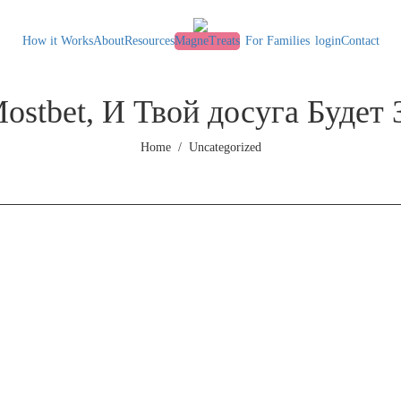
How it Works
About
Resources
MagneTreats
For Families
login
Contact
ostbet, И Твой досуга Буде
Home
Uncategorized