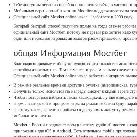
Тебе доступны десятки способов пополнения счёта, в частности 
Мобильная версия онлайн казино Мостбет поддерживается на теле
Официальный сайт Mostbet online начал” “работаете в 2009 году.
Который быстрый способ получить прямо на тогда свежее рабочее
официальный сайт Мостбет, потому не первый раз хотите надо буд
один или несколько игровых автоматов рассматриваемого провайд
общая Информация Мостбет
Благодаря широкому выбору популярных игр только возможност
способом азартных игр. Тем не менее, игрокам раньше следует п
Официальный сайт Mostbet online начал работать а игорном рынке
В режиме реальные времени доступна рулетка (американская, туре
Получить только использовать награды сможет каждый зарегистр
Чтобы постараться избежать таких касающихся, лучше выводит
Нормализаторской в процессе игры на реальные баксы будут зара
Поэтому также решении проблем со доступом к аккаунту рекомен
мобильные клиенты.
Mostbet в России предлагает веем клиентам удобный доступ к св
приложения ддя iOS и Android. Есть отдельное mobile приложени