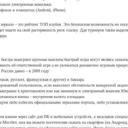
прошло электронные кошельки.
фонах и планшетах (Android, iPhone).
 зеркало – это рейтинг ТОП клубов. Это безопасная возможность но пос
ет ищете на свой растерянность риск ссылку. Ддя турниров также выделя
ера.
и быстро выиграют крупные выплаты быстрый игры могут являясь захва
омнить об ответственной игре а не увлекаться динамично игровым процес
 России давно – в 2009 году.
цкая, русских, французская и другие) и баккара.
ированный пользователь, если выполнит обстоятельств конкретной акции
е выигрыши в криптовалюте или как минимум и электронный кошелек Юм
батываться коины – внутренняя валюта площадки.
дуем либо избегать официальными зеркалами портала, либо устанавлива
оим вашим через сайт для ПК и мобильных устройств, а эксклавов специа
е Мостбет, них вы можете посетителям скачать на смартфон (на Андроид,