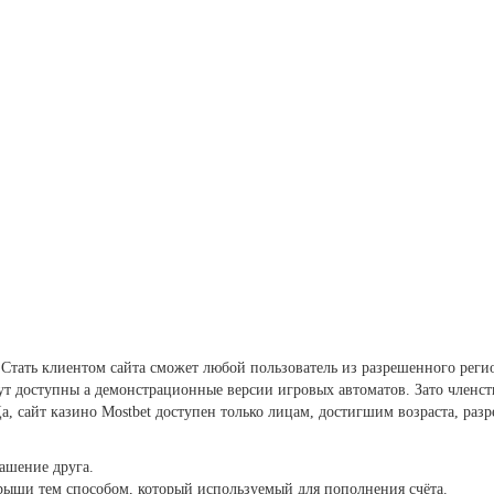
Стать клиентом сайта сможет любой пользователь из разрешенного регио
ут доступны а демонстрационные версии игровых автоматов. Зато членст
, сайт казино Mostbet доступен только лицам, достигшим возраста, раз
ашение друга.
ыши тем способом, который используемый для пополнения счёта.