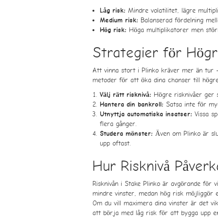
Mindre volatilitet, lägre multip
Låg risk:
Balanserad fördelning mell
Medium risk:
Höga multiplikatorer men störr
Hög risk:
Strategier för Högr
Att vinna stort i Plinko kräver mer än tur
metoder för att öka dina chanser till högre
Högre risknivåer ger s
Välj rätt risknivå:
Satsa inte för myc
Hantera din bankroll:
Vissa sp
Utnyttja automatiska insatser:
flera gånger.
Även om Plinko är slu
Studera mönster:
upp oftast.
Hur Risknivå Påverk
Risknivån i Stake Plinko är avgörande för v
mindre vinster, medan hög risk möjliggör e
Om du vill maximera dina vinster är det vik
att börja med låg risk för att bygga upp e