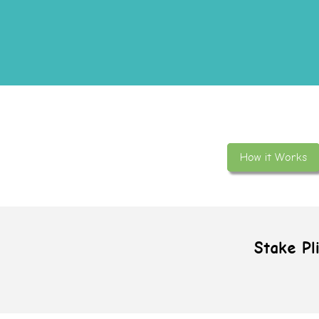
How it Works
Stake Pl
You are here: