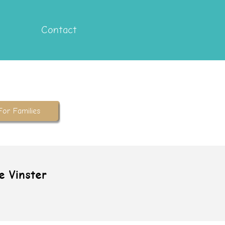
Contact
For Families
e Vinster