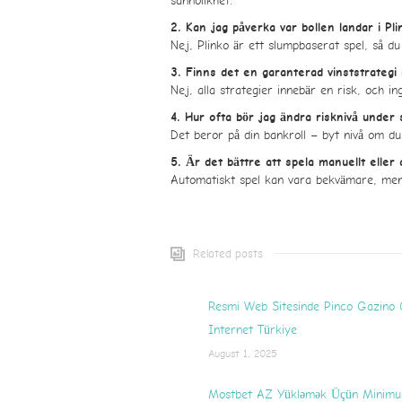
sannolikhet.
2. Kan jag påverka var bollen landar i Pl
Nej, Plinko är ett slumpbaserat spel, så du 
3. Finns det en garanterad vinststrategi 
Nej, alla strategier innebär en risk, och i
4. Hur ofta bör jag ändra risknivå under 
Det beror på din bankroll – byt nivå om du 
5. Är det bättre att spela manuellt eller
Automatiskt spel kan vara bekvämare, men 
Related posts
Resmi Web Sitesinde Pinco Gazino 
Internet Türkiye
August 1, 2025
Mostbet AZ Yükləmək Üçün Minimu