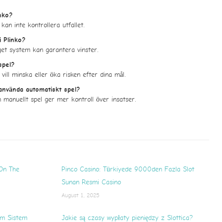
inko?
kan inte kontrollera utfallet.
i Plinko?
nget system kan garantera vinster.
spel?
vill minska eller öka risken efter dina mål.
 använda automatiskt spel?
manuellt spel ger mer kontroll över insatser.
On The
Pinco Casino: Türkiyede 9000den Fazla Slot
Sunan Resmi Casino
August 1, 2025
m Sistem
Jakie są czasy wypłaty pieniędzy z Slottica?