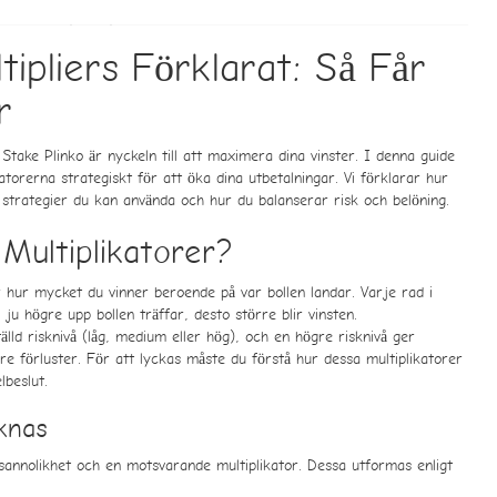
tipliers Förklarat: Så Får
r
 Stake Plinko är nyckeln till att maximera dina vinster. I denna guide
torerna strategiskt för att öka dina utbetalningar. Vi förklarar hur
ka strategier du kan använda och hur du balanserar risk och belöning.
 Multiplikatorer?
 hur mycket du vinner beroende på var bollen landar. Varje rad i
 ju högre upp bollen träffar, desto större blir vinsten.
älld risknivå (låg, medium eller hög), och en högre risknivå ger
rre förluster. För att lyckas måste du förstå hur dessa multiplikatorer
beslut.
knas
 sannolikhet och en motsvarande multiplikator. Dessa utformas enligt