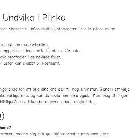
 Undvika i Plinko
s chanser till höga multiplikatorvinster. Här är några av de
snabbt tömma bankrollen.
stoppgränser leder ofta till större förluster.
va strategier i demo-läge först.
rluster kan snabbt bli kostsamt.
avgörande för att öka dina chanser till högre vinster. Genom att välja
vika vanliga misstag kan du spela mer strategiskt. Kom ihåg att ingen
tillvägagångssätt kan du maximera dina möjligheter.
Q)
chans?
likatorer, medan hög risk ger större vinster men med lägre