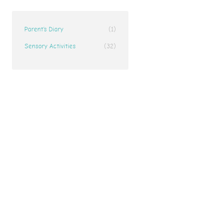
Parent’s Diary
(1)
Sensory Activities
(32)