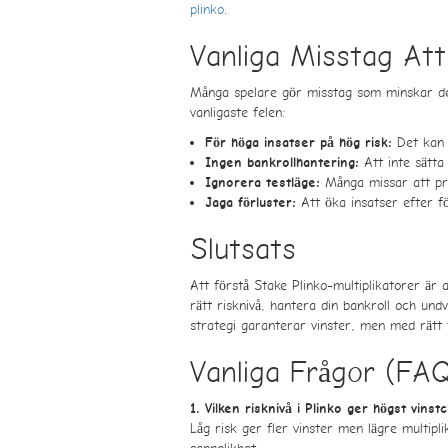
plinko
.
Vanliga Misstag Att
Många spelare gör misstag som minskar dera
vanligaste felen:
Det kan 
För höga insatser på hög risk:
Att inte sätta 
Ingen bankrollhantering:
Många missar att pro
Ignorera testläge:
Att öka insatser efter fö
Jaga förluster:
Slutsats
Att förstå Stake Plinko-multiplikatorer är 
rätt risknivå, hantera din bankroll och und
strategi garanterar vinster, men med rätt 
Vanliga Frågor (FA
1. Vilken risknivå i Plinko ger högst vinst
Låg risk ger fler vinster men lägre multip