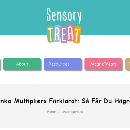
About
Resources
MagneTreats
inko Multipliers Förklarat: Så Får Du Högr
Home
Uncategorized