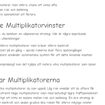
likatorer men större chans att vinna ofta.
an risk och belöning.
e sannolikhet att förlora.
e Multiplikatorvinster
 – du behöver en välplanerad strategi. Här är några beprövade
 utbetalningar:
törre multiplikatorer men kräver större bankroll.
ket på en gång – sprida riskerna över flera spelomgångar.
elare använder automatiska system för att sätta liknande insatser
mpmässigt kan det hjälpa att notera vilka multiplikatorer som dyker
ar Multiplikatorerna
ilka multiplikatorer du kan uppnå. Låg risk innebär att du oftare får
xtremt höga multiplikatorer men med betydligt lägre träffsannolikhet.
tigt att hitta en balans mellan risk och belöning. En bra strategi är
n bankroll och sedan gradvis öka risken för större möjliga vinster