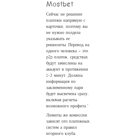
Mostbet
Сейчас не решение
платежи напрямую с
карточки, поэтому вы
не нужно полдела
указывать ее
реквизиты. Перевод на
одного человека – это
p2p платеж, средствах
будут зачислены на
аккаунт в протяжении
1-3 минут. Должна
информация по
заключенному пари
будет высвечена сразу,
включая расчеты
возможного профита.”
Лимиты же комиссии
зависят ото платежных
систем а правил
игорного клуба.