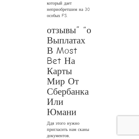
который дает
неприобретшим на 30
особых FS.
отзывы” “о
Выплатах
В Most
Bet На
Карты
Мир От
Сбербанка
Или
Юмани
Ддя этого нужно
пригласить нам сканы
документов,