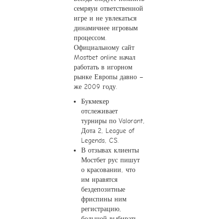
семряуи ответственной
игре и не увлекаться
динамичнее игровым
процессом.
Официальному сайт
Mostbet online начал
работать в игорном
рынке Европы давно –
же 2009 году.
Букмекер
отслеживает
турниры по Valorant,
Дота 2, League of
Legends, CS.
В отзывах клиенты
Мостбет рус пишут
о красовании, что
им нравятся
бездепозитные
фриспины ним
регистрацию,
большой выбирать