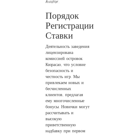
Aviator.
Порядок
Регистрации
Ставки
Деятельность заведения
лицензирована
комиссией островок
Кюрасао, что условие
безопасность и
честность игр. Мы
привлекаем новых и
бесчисленных
клиентов, предлагая
ему многочисленные
бонусы. Новички могут
рассчитывать и
высокую
приветственную
надбавку при первом