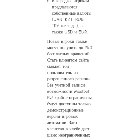
Как редко, игрокам
предлагаются
собственные валюты
(UAN, KZT, RUB,
TRY же т. д. ), а
также USD и EUR.
Новые игроки также
могут получить до 250
бесплатных вращений.
Стать клиентом сайта
сможет той
пользователь из
разрешенного региона.
Без учетной записи
возможности Mostbet
RU крайне ограничены,
будут доступны только
демонстрационные
версии игровых
автоматов. Зато
членство в клубе дает
шанс неограниченных