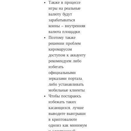
Также в процессе
игры на реальные
валюту будут
зарабатываться
коины – внутренняя
валюта площадки.
Поэтому также
решении проблем
киромарусом
доступом к аккаунту
рекомендуем либо
избегать
официальными
зеркалами портала,
либо устанавливать
мобильные клиенты.
Чтобы постараюсь
избежать таких
касающихся, лучше
выводите выигрыши
в криптовалюте
одноиз как минимум