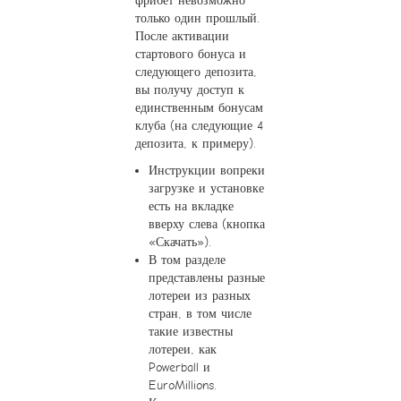
фрибет невозможно
только один прошлый.
После активации
стартового бонуса и
следующего депозита,
вы получу доступ к
единственным бонусам
клуба (на следующие 4
депозита, к примеру).
Инструкции вопреки
загрузке и установке
есть на вкладке
вверху слева (кнопка
«Скачать»).
В том разделе
представлены разные
лотереи из разных
стран, в том числе
такие известны
лотереи, как
Powerball и
EuroMillions.