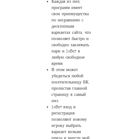
Каждая из них
программ имеет
свои преимущества
по несравнимо с
десктопным
вариантах сайта, что
позволяет быстро и
свободно заключать
пари и 1xBet в
любую свободное
время.
В этом может
убедиться любой
посетительницу БК,
пролистав главной
страницу в самый
низ.
1xBet вход и
регистрация
позволяют новому
игроку выбрать
вариант велкам
приза и внести мой