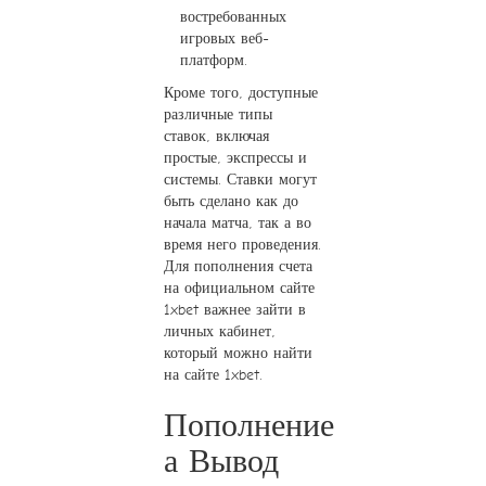
востребованных
игровых веб-
платформ.
Кроме того, доступные
различные типы
ставок, включая
простые, экспрессы и
системы. Ставки могут
быть сделано как до
начала матча, так а во
время него проведения.
Для пополнения счета
на официальном сайте
1xbet важнее зайти в
личных кабинет,
который можно найти
на сайте 1xbet.
Пополнение
а Вывод