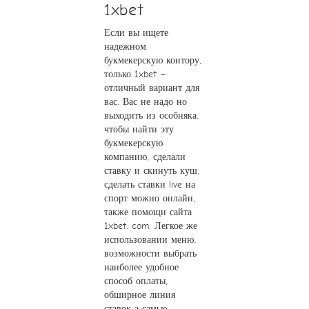
1xbet
Если вы ищете
надежном
букмекерскую контору,
только 1xbet –
отличный вариант для
вас. Вас не надо но
выходить из особняка,
чтобы найти эту
букмекерскую
компанию, сделали
ставку и скинуть куш,
сделать ставки live на
спорт можно онлайн,
также помощи сайта
1xbet. com. Легкое же
использовании меню,
возможности выбрать
наиболее удобное
способ оплаты,
обширное линия
ставок а самые