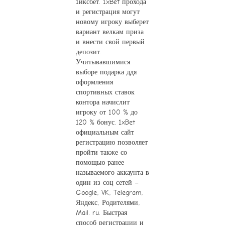
1иксбет. 1xBet прохода
и регистрация могут
новому игроку выберет
вариант велкам приза
и внести свой первый
депозит.
Учитывавшимися
выборе подарка ддя
оформления
спортивных ставок
контора начислит
игроку от 100 % до
120 % бонус. 1xBet
официальным сайт
регистрацию позволяет
пройти также со
помощью ранее
называемого аккаунта в
один из соц сетей –
Google, VK, Telegram,
Яндекс, Родителями,
Mail. ru. Быстрая
способ регистрации и