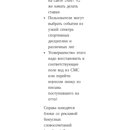
на сайте 1xBet. kz
же начать делать
ставки.
Пользователи могут
выбрать события из
узкий спектра
спортивных
дисциплин и
различных лиг.
Усовершенство этого
надо восстановить в
соответствующее
поле код из СМС
или перейти
ноунсом линку из
письма,
поступившего на
email.
Справа находятся
блоки со рекламой
бонусных
словосочетаний