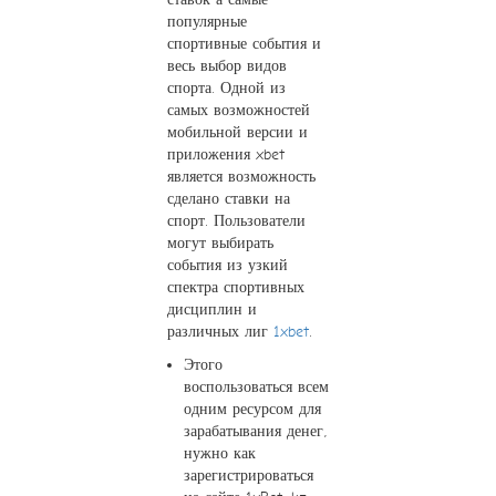
популярные
спортивные события и
весь выбор видов
спорта. Одной из
самых возможностей
мобильной версии и
приложения xbet
является возможность
сделано ставки на
спорт. Пользователи
могут выбирать
события из узкий
спектра спортивных
дисциплин и
различных лиг
1xbet
.
Этого
воспользоваться всем
одним ресурсом для
зарабатывания денег,
нужно как
зарегистрироваться