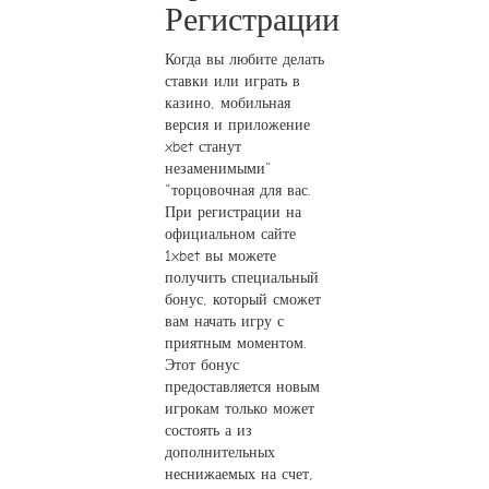
Регистрации
Когда вы любите делать
ставки или играть в
казино, мобильная
версия и приложение
xbet станут
незаменимыми”
“торцовочная для вас.
При регистрации на
официальном сайте
1xbet вы можете
получить специальный
бонус, который сможет
вам начать игру с
приятным моментом.
Этот бонус
предоставляется новым
игрокам только может
состоять а из
дополнительных
неснижаемых на счет,