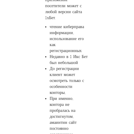
посетители может с
любой версии сайта
1хБет.
чтение киберправа
информации,
использование его
как
регистрационных
Недавно в 1 Икс Бет
был небольшой
До регистрации
клиент может
осмотреть только с
особенности
конторы,
При именно,
контора не
пробралась на
достигнутом,
амаинтин сайт
постоянно