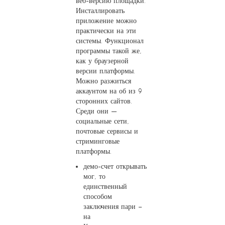
веб-версию площадки.
Инсталлировать
приложение можно
практически на эти
системы. Функционал
программы такой же,
как у браузерной
версии платформы.
Можно разжиться
аккаунтом на об из 9
сторонних сайтов.
Среди они —
социальные сети,
почтовые сервисы и
стриминговые
платформы.
демо-счет открывать
мог, то
единственный
способом
заключения пари –
на