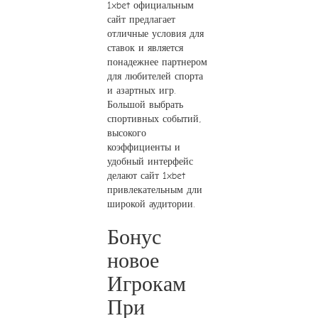
1xbet официальным
сайт предлагает
отличные условия для
ставок и является
понадежнее партнером
для любителей спорта
и азартных игр.
Большой выбрать
спортивных событий,
высокого
коэффициенты и
удобный интерфейс
делают сайт 1xbet
привлекательным дли
широкой аудитории.
Бонус
новое
Игрокам
При