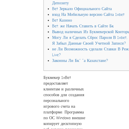
Депозиту
Bet Зеркало Официального Сайта
вход На Мобильную версию Сайта 1xbet
Bet Казино
Bet: же Начать Ставить в Сайте Бк
Вывод наличных Из Букмекерской Контор
Могу Ли я Сделать Сброс Пароля В 1xbet, 
Я Забыл Данные Своей Учетной Записи?
не Ли Возможность сделали Ставки В Ре
Live?
Законны Ли Бк” “а Казахстане?
Букмекер 1xBet
предоставляет
клиентам и различных
способов дли создания
персонального
игрового счета на
платформе. Программа
по ОС Windows внешне
копирует десктопную