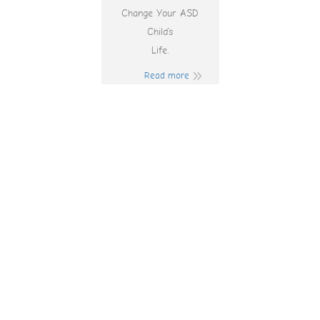
Change Your ASD
Child’s
Life.
Read more
Casino Utan
Svensk Licens &
Utländska On Line