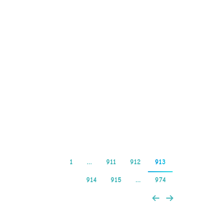
топовых слотов, в таком
случае гемблеру по
большому счету не
придется прилагать
никаких усилий.
Отыскать Авиатор на
главной площадке
игорного…
Read more
1
…
911
912
913
914
915
…
974