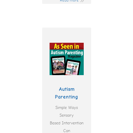
Read more
Autism
Parenting
Simple Ways
Sensory
Based Intervention
Can