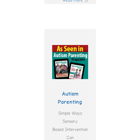
Read more
Autism
Parenting
Simple Ways
Sensory
Based Intervention
Can