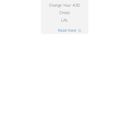
Change Your ASD
Child’s
Life.
Read more
Yeni Başlayanlar
İçin En İyi Spor
Bahisleri