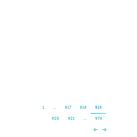
yöntemlerini ve bu
yöntemlerin sunduğu
avantajları inceleyeceğiz.
Mobil ödeme
yöntemlerinin güvenliği,
erişilebilirliği ve kullanım
kolaylığı üzerinde
durarak Türk
oyuncuların en iyi…
Read more
1
…
917
918
919
920
921
…
974